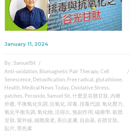
January 11, 2024
By : SamuelSit
Anti-oxidation
,
Biomagnetic Pair Therapy
,
Cell
Senescence
,
Detoxification
,
Free radical
,
glutathione
,
Health
,
Medical News Today
,
Oxidative Stress
,
patches
,
Peroxide
,
Samuel Sit
,
什麼是谷胱甘肽
,
內療
外癒
,
平衡氧化失調
,
抗氧化
,
排毒
,
排毒代謝
,
氧化壓力
,
氧化平衡失調
,
氧化物
,
活得久
,
無副作用
,
磁療學
,
穀胱
甘肽
,
紫外線
,
細胞衰老
,
美白皮膚
,
自由基
,
谷胱甘肽
,
貼片
,
黑色素