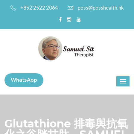
+852 2522 2064
poss@posshealth.hk
WhatsApp
Glutathione 排毒與抗氧