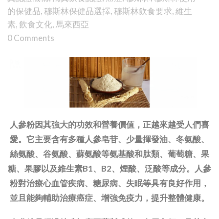
的保健品
,
穆斯林保健品選擇
,
穆斯林飲食要求
,
維生
素
,
飲食文化
,
馬來西亞
0 Comments
人參粉因其強大的功效和營養價值，正越來越受人們喜
愛。它主要含有多種人參皂苷、少量揮發油、冬氨酸、
絲氨酸、谷氨酸、蘇氨酸等氨基酸和肽類、葡萄糖、果
糖、果膠以及維生素B1、B2、煙酸、泛酸等成分。人參
粉對治療心血管疾病、糖尿病、失眠等具有良好作用，
並且能夠輔助治療癌症、增強免疫力，提升整體健康。