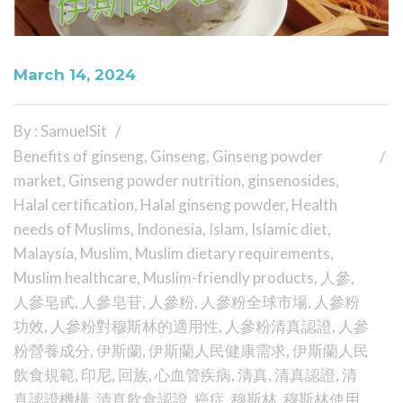
March 14, 2024
By : SamuelSit
Benefits of ginseng
,
Ginseng
,
Ginseng powder
market
,
Ginseng powder nutrition
,
ginsenosides
,
Halal certification
,
Halal ginseng powder
,
Health
needs of Muslims
,
Indonesia
,
Islam
,
Islamic diet
,
Malaysia
,
Muslim
,
Muslim dietary requirements
,
Muslim healthcare
,
Muslim-friendly products
,
人參
,
人參皂甙
,
人參皂苷
,
人參粉
,
人參粉全球市場
,
人參粉
功效
,
人參粉對穆斯林的適用性
,
人參粉清真認證
,
人參
粉營養成分
,
伊斯蘭
,
伊斯蘭人民健康需求
,
伊斯蘭人民
飲食規範
,
印尼
,
回族
,
心血管疾病
,
清真
,
清真認證
,
清
真認證機構
,
清真飲食認證
,
癌症
,
穆斯林
,
穆斯林使用