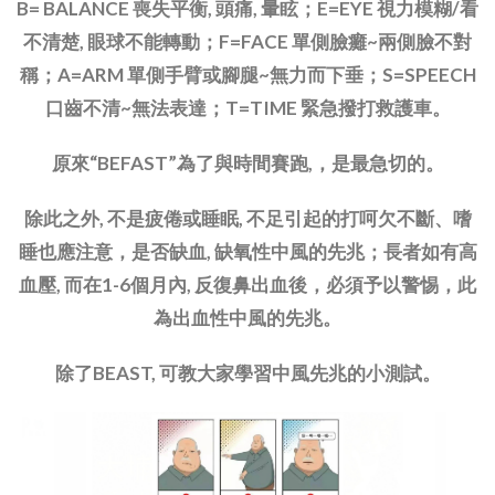
B= BALANCE 喪失平衡, 頭痛, 暈眩；E=EYE 視力模糊/看
不清楚, 眼球不能轉動；F=FACE 單側臉癱~兩側臉不對
稱；A=ARM 單側手臂或腳腿~無力而下垂；S=SPEECH
口齒不清~無法表達；T=TIME 緊急撥打救護車。
原來“BEFAST”為了與時間賽跑,，是最急切的。
除此之外, 不是疲倦或睡眠, 不足引起的打呵欠不斷、嗜
睡也應注意，是否缺血, 缺氧性中風的先兆；長者如有高
血壓, 而在1-6個月內, 反復鼻出血後，必須予以警惕，此
為出血性中風的先兆。
除了BEAST, 可教大家學習中風先兆的小測試。