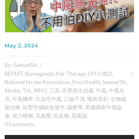
May 2, 2024
By : SamuelSit
BEFAST
,
Biomagnetic Pair Therapy
,
DIY小測試
,
National Stroke Association
,
Poss Health
,
Samuel Sit
,
Stroke
,
TIA
,
WHO
,
三高
,
世界衛生組織
,
中風
,
中風先
兆
,
中風機率
,
出血性中風
,
口齒不清
,
嘴角歪斜
,
生物磁
能治療
,
短暫性腦缺血發作
,
磁療學
,
美國國家中風協
會
,
視力模糊
,
高血壓
,
高血糖
,
高風險
0 Comments