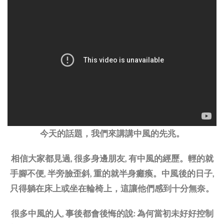
今天的話題，我們來講講中風的先兆。
相信大家都見過, 很多身邊朋友, 有中風的經歷。輕的就
手腳不便, 半旁臉歪斜, 重的就半身癱瘓。中風後的日子,
只得躺在床上或坐在輪椅上，這讓他們感到十分無奈。
很多中風的人, 事後都會後悔的說: 為何當初未好好控制