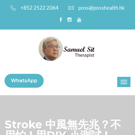
+852 2522 2064
poss@posshealth.hk
WhatsApp
Stroke 中風無先兆？不