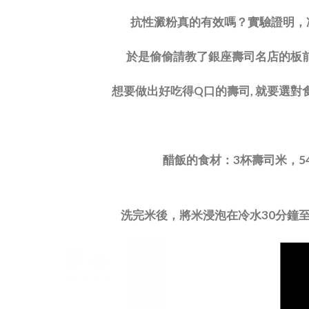
抗性澱粉真的有效嗎？實驗證明，
於是偷偷請教了銀座壽司名店的板前
想要做出好吃得Q口的壽司, 就要選對
醋飯的食材：3杯壽司米，54
洗完米後，將米浸泡在冷水30分鐘至