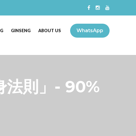
WhatsApp
NG
GINSENG
ABOUT US
則」- 90%