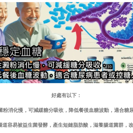
好處有以下：
性澱粉消化慢，可減緩糖分吸收，降低餐後血糖波動，適合糖
腸道容易被益生菌發酵，產生短鏈脂肪酸，滋養腸道菌群，