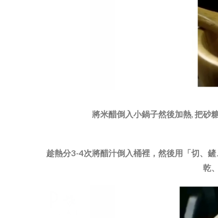
將米醋倒入小鍋子然後加熱, 把砂
趁熱分3-4次將醋汁倒入桶裡，然後用「切、
乾