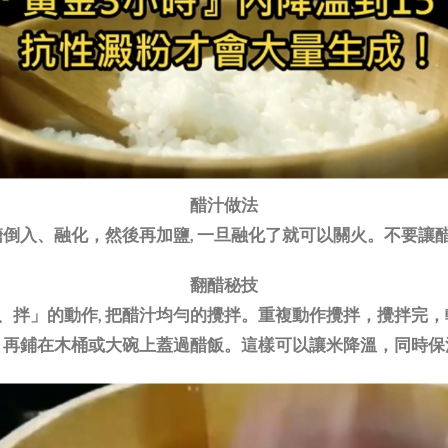
醋汁做法
糖倒入、融化，然後再加鹽, 一旦融化了就可以關火。不要
翻醋秘技
鏟、拌」的動作, 把醋汁均勻的攪拌。重複動作攪拌，攪拌完
、再鋪在木桶或大碗上蓋過醋飯。這樣可以讓米降溫，同時保