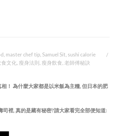
od
,
master chef tip
,
Samuel Sit
,
sushi calorie
飲食文化
,
瘦身法則
,
瘦身飲食
,
老師傅秘訣
！ 為什麼大家都是以米飯為主糧, 但日本的肥
壽司裡, 真的是藏有秘密?請大家看完全部便知道: