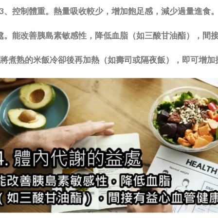
3、控制體重。熱量吸收較少，增加飽足感，減少過量進食
處。能改善胰島素敏感性，降低血脂（如三酸甘油酯），間
。將煮熟的米飯冷卻後再加熱（如壽司或隔夜飯），即可增加