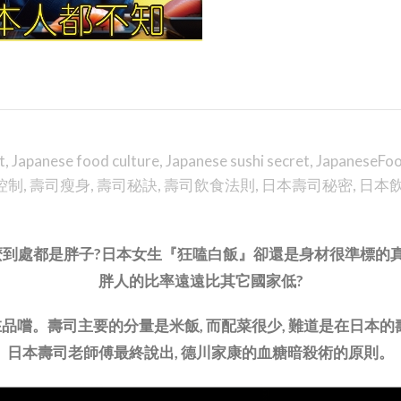
t
,
Japanese food culture
,
Japanese sushi secret
,
JapaneseFo
控制
,
壽司瘦身
,
壽司秘訣
,
壽司飲食法則
,
日本壽司秘密
,
日本
到處都是胖子?日本女生『狂嗑白飯』卻還是身材很準標的真相
胖人的比率遠遠比其它國家低?
在品嚐。壽司主要的分量是米飯, 而配菜很少, 難道是在日本的
日本壽司老師傅最終說出, 德川家康的血糖暗殺術的原則。