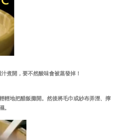
讓醋汁煮開，要不然酸味會被蒸發掉！
，輕輕地把醋飯攤開。然後將毛巾或紗布弄溼、擰
濕。