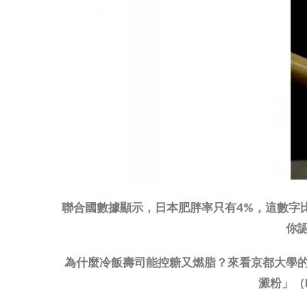
聯合國數據顯示，日本肥胖率只有4%，這數字
你
為什麼冷飯壽司能控糖又燃脂？來看京都大學
澱粉」（R