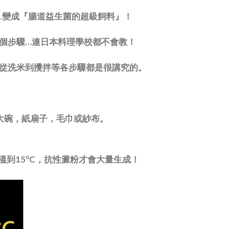
…變成『腸道益生菌的超級飼料』！
三個步驟…連日本料理學校都不會教！
醋飯從洗米到攪拌等各步驟都是很講究的。
桶或大碗，紙扇子，毛巾或紗布。
溫到15°C，抗性澱粉才會大量生成！