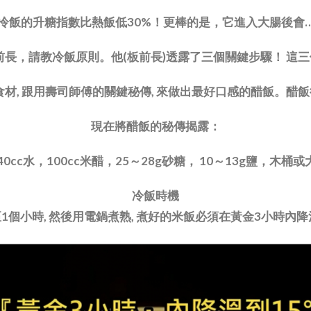
冷飯的升糖指數比熱飯低30%！更棒的是，它進入大腸後會
長，請教冷飯原則。他(板前長)透露了三個關鍵步驟！ 這
食材, 跟用壽司師傅的關鍵秘傳, 來做出最好口感的醋飯。
現在將醋飯的秘傳揭露：
0cc水，100cc米醋，25～28g砂糖， 10～13g鹽，木
冷飯時機
1個小時, 然後用電鍋煮熟, 煮好的米飯必須在黃金3小時內降