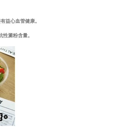
。
接有益心血管健康。
抗性澱粉含量。