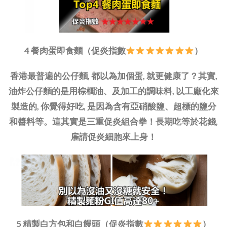
4 餐肉蛋即食麵（促炎指數
）
香港最普遍的公仔麵, 都以為加個蛋, 就更健康了？其實,
油炸公仔麵的是用棕櫚油、及加工的調味料, 以工廠化來
製造的, 你覺得好吃, 是因為含有亞硝酸鹽、超標的鹽分
和醬料等。這其實是三重促炎組合拳！長期吃等於花錢,
雇請促炎細胞來上身！
5 精製白方包和白饅頭（促炎指數
）