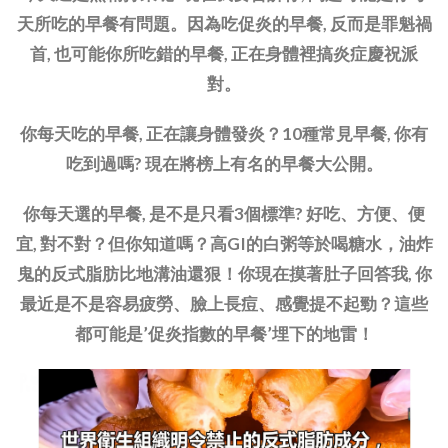
天所吃的早餐有問題。因為吃促炎的早餐, 反而是罪魁禍
首, 也可能你所吃錯的早餐, 正在身體裡搞炎症慶祝派
對。
你每天吃的早餐, 正在讓身體發炎？10種常見早餐, 你有
吃到過嗎? 現在將榜上有名的早餐大公開。
你每天選的早餐, 是不是只看3個標準? 好吃、方便、便
宜, 對不對？但你知道嗎？高GI的白粥等於喝糖水，油炸
鬼的反式脂肪比地溝油還狠！你現在摸著肚子回答我, 你
最近是不是容易疲勞、臉上長痘、感覺提不起勁？這些
都可能是’促炎指數的早餐’埋下的地雷！