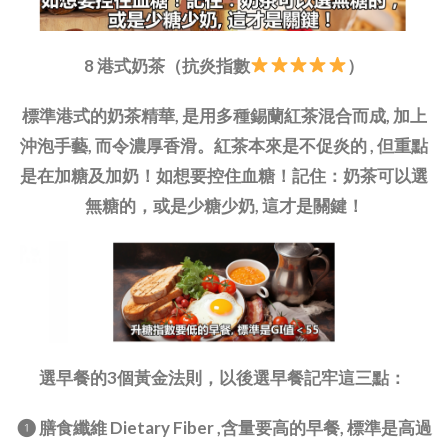
8 港式奶茶（抗炎指數
）
標準港式的奶茶精華, 是用多種錫蘭紅茶混合而成, 加上
沖泡手藝, 而令濃厚香滑。紅茶本來是不促炎的 , 但重點
是在加糖及加奶！如想要控住血糖！記住：奶茶可以選
無糖的，或是少糖少奶, 這才是關鍵！
選早餐的3個黃金法則，以後選早餐記牢這三點：
❶ 膳食纖維 Dietary Fiber ,含量要高的早餐, 標準是高過