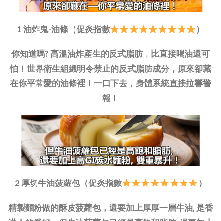
1 油炸鬼-油條（促炎指數
）
你知道嗎? 高溫油炸產生的反式脂肪，比直接喝油還可
怕！世界衛生組織明令禁止的反式脂肪成分，原來卻藏
在你平常愛的油條裡！一口下去，身體系統直接拉響警
報！
2 厚切牛油菠蘿包（促炎指數
）
精製麵粉做的酥皮菠蘿包，還要加上厚厚一層牛油, 是香