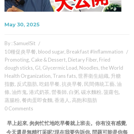
May 30, 2025
By : SamuelSit
10種促炎早餐
,
blood sugar
,
Breakfast #Inflammation
Promoting
,
Cake & Dessert
,
Dietary Fiber
,
Fried
dough sticks
,
GI
,
Glycermic Load
,
Noodles
,
the World
Health Organization
,
Trans fats
,
世界衛生組織
,
升糖
指數
,
反式脂肪
,
吃錯早餐
,
抗炎早餐
,
民間傳統工藝
,
油
條
,
油炸鬼
,
港式奶茶
,
營養師
,
白粥
,
碳水麵粉
,
菠蘿包
,
蒸腸粉
,
餐肉蛋即食麵
,
香港人
,
高飽和脂肪
0 Comments
早上起來, 匆匆忙忙地吃早餐就上班去。你有沒有感覺,
今天還是無精打采呢?現在我要告訴你, 問题可能是你每