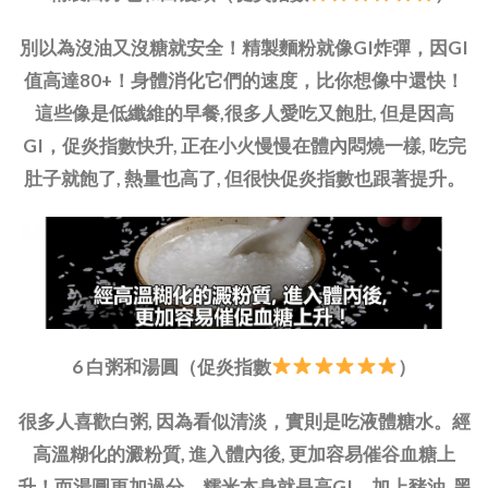
別以為沒油又沒糖就安全！精製麵粉就像GI炸彈，因GI
值高達80+！身體消化它們的速度，比你想像中還快！
這些像是低纖維的早餐,很多人愛吃又飽肚, 但是因高
GI，促炎指數快升, 正在小火慢慢在體內悶燒一樣, 吃完
肚子就飽了, 熱量也高了, 但很快促炎指數也跟著提升。
6 白粥和湯圓（促炎指數
）
很多人喜歡白粥, 因為看似清淡，實則是吃液體糖水。經
高溫糊化的澱粉質, 進入體內後, 更加容易催谷血糖上
升！而湯圓更加過分，糯米本身就是高GI，加上豬油, 黑