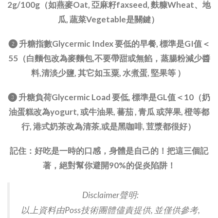
2g/100g（如燕麥Oat, 亞麻籽faxseed, 麩糠Wheat、地
瓜, 蔬菜Vegetable是關鍵）
❷ 升糖指數Glycermic Index 要低的早餐, 標準是GI值＜
55（白麵包改為麥麵包,不要帶甜或無餡，蒸腸粉減少醬
料,清淡少鹽, 其它如玉粟, 水煮蛋, 堅果等 ）
❸ 升糖負荷Glycermic Load 要低, 標準是GL值＜10（奶
油蛋糕改為yogurt, 或牛油果, 蕃茄 , 青瓜 或萍果, 橙等都
行, 港式奶茶改為清茶,或是黑咖啡, 荳漿都很好）
記住：好吃是一時的口感，身體是自己的！把這三個記
著，絕對幫你避開90%的促炎陷阱！
Disclaimer聲明:
以上資料由Poss技術團體儘責提供, 並僅供參考,