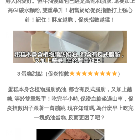
港人的愛好。但牛油菠蘿包已經是高飽和脂肪, 還要加上
高GI碳水麵粉, 雙重暴升！相當於給促炎指數打上強心
針！記住！酥皮越脆，促炎指數越猛！
3 蛋糕甜點（促炎指數
）
蛋糕本身含植物脂肪奶油, 都含有反式脂肪，又加上蘸
糖, 等於雙重殺手！吃完半小時, 保證血糖坐過山車，促
炎指數因子跟著一齊蹦跳, 現在知道嗎, 為什麼早上吃完
一塊奶油蛋糕, 反而更困了吧？