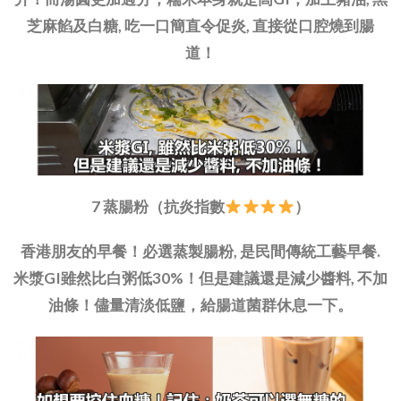
芝麻餡及白糖, 吃一口簡直令促炎, 直接從口腔燒到腸
道！
7 蒸腸粉（抗炎指數
）
香港朋友的早餐！必選蒸製腸粉, 是民間傳統工藝早餐.
米漿GI雖然比白粥低30%！但是建議還是減少醬料, 不加
油條！儘量清淡低鹽，給腸道菌群休息一下。