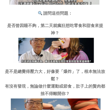
請問這些問題：
是否曾因睡不夠，第二天就瘋狂想吃零食和甜食來提
神？
是不是總覺得壓力大，好像要「爆炸」了，根本無法放
鬆？
有沒有發現，無論做什麼運動或節食，肚子上的贅肉都
捨不得離開你？