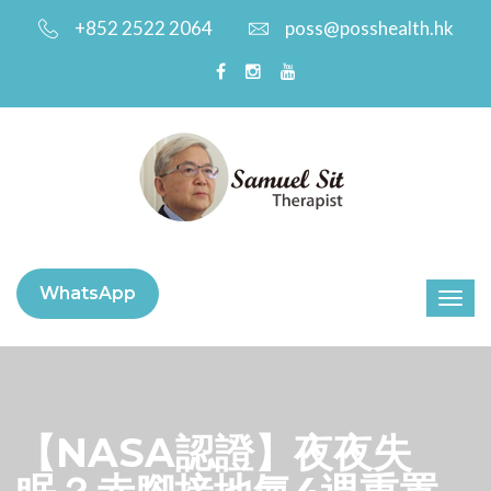
+852 2522 2064
poss@posshealth.hk
WhatsApp
【NASA認證】夜夜失