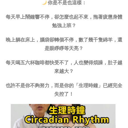
你是不是也這樣：
每天早上鬧鐘響不停，卻怎麼也起不來，拖著疲憊身體
勉強上班？
晚上躺在床上，腦袋卻轉個不停，數了幾千隻綿羊，還
是眼睜睜等天亮？
每天喝五六杯咖啡都快受不了，人也變得煩躁，肚子越
來越大？
也許不是你不夠努力，而是你的「生理時鐘」已經完全
失控了！