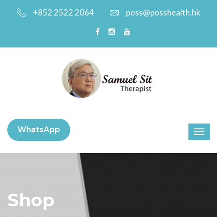
+852 2522 2064
poss@posshealth.hk
WhatsApp
Shop