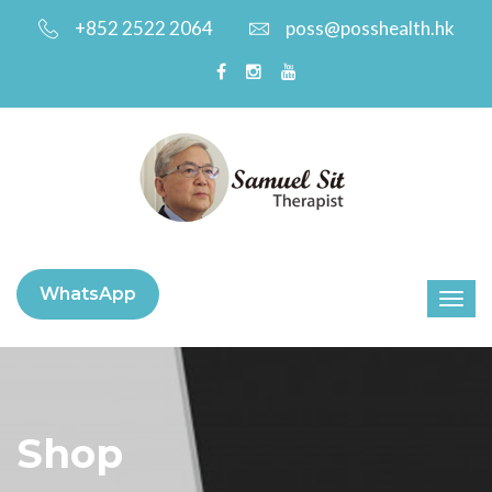
+852 2522 2064
poss@posshealth.hk
WhatsApp
Shop