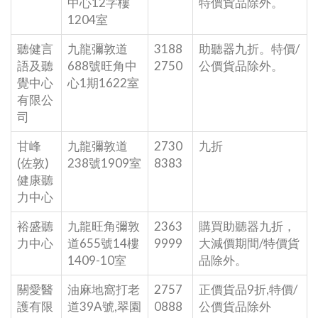
中心12字樓
特價貨品除外。
1204室
聽健言
九龍彌敦道
3188
助聽器九折。特價/
語及聽
688號旺角中
2750
公價貨品除外。
覺中心
心1期1622室
有限公
司
甘峰
九龍彌敦道
2730
九折
(佐敦)
238號1909室
8383
健康聽
力中心
裕盛聽
九龍旺角彌敦
2363
購買助聽器九折，
力中心
道655號14樓
9999
大減價期間/特價貨
1409-10室
品除外。
關愛醫
油麻地窩打老
2757
正價貨品9折,特價/
護有限
道39A號,翠園
0888
公價貨品除外