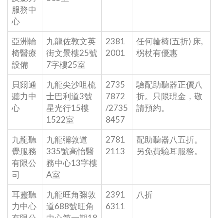
服務中
心
亞洲輪
九龍佐敦文英
2381
任何輪椅(五折) 床,
椅醫療
街文景樓25號
2001
柺杖有優惠
設備
7字樓25室
貝爾通
九龍尖沙咀梳
2735
驗配助聽器正價八
聽力中
士巴利道3號
7872
折。只限現金，敬
心
星光行15樓
/2735
請預約。
1522室
8457
九龍聽
九龍彌敦道
2781
配助聽器八五折。
覺服務
335號高怡醫
2113
另免費驗耳服務。
有限公
務中心13字樓
司
A室
耳靈聽
九龍旺角彌敦
2391
八折
力中心
道688號旺角
6311
有限公
中心第一期18