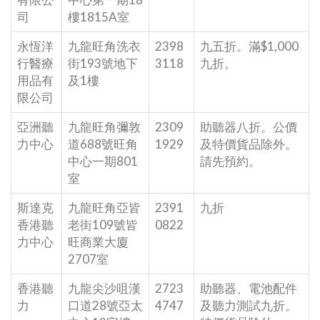
司
樓1815A室
永恆洋
九龍旺角洗衣
2398
九五折。滿$1,000
行醫療
街193號地下
3118
九折。
用品有
及1樓
限公司
亞洲聽
九龍旺角彌敦
2309
助聽器八折。公價
力中心
道688號旺角
1929
及特價貨品除外。
中心一期801
請先預約。
室
斯達克
九龍旺角亞皆
2391
九折
香港聽
老街109號皆
0822
力中心
旺商業大廈
2707室
香港聽
九龍尖沙咀漢
2723
助聽器、電池配件
力
口道28號亞太
4747
及聽力測試九折。