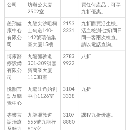
公司
坊辦公大廈
買任何產品，可享
2502室
九折優惠。
羨翔健
九龍尖沙咀柯
2153
九折購買活生機。
康中心
士甸道140-
3331
活血檢測七折(同日
有限公
142號瑞信集
同一客兩次檢查。
司
團大廈15樓
請以電話查詢。
博康醫
九龍彌敦道
2783
八折
療設備
301-309號嘉
9922
有限公
賓商業大廈
司
1103B室
悅韻言
九龍旺角始創
3104
九折
語及聽
中心1126室
3338
覺中心
專業言
九龍彌敦道
3107
課程九折優惠。
語治療
555號九龍行
8880
及聽力
805室