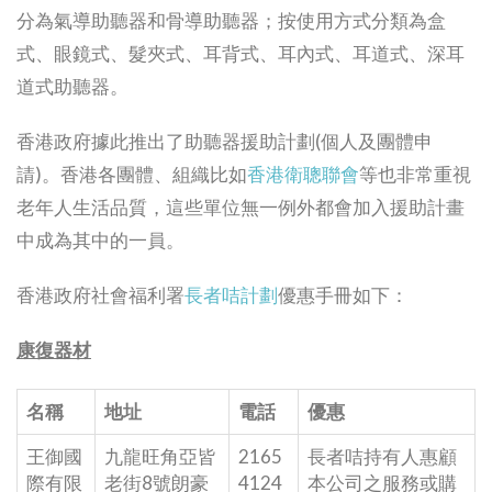
分為氣導助聽器和骨導助聽器；按使用方式分類為盒
式、眼鏡式、髮夾式、耳背式、耳內式、耳道式、深耳
道式助聽器。
香港政府據此推出了助聽器援助計劃(個人及團體申
請)。香港各團體、組織比如
香港衛聰聯會
等也非常重視
老年人生活品質，這些單位無一例外都會加入援助計畫
中成為其中的一員。
香港政府社會福利署
長者咭計劃
優惠手冊如下：
康復器材
名稱
地址
電話
優惠
王御國
九龍旺角亞皆
2165
長者咭持有人惠顧
際有限
老街8號朗豪
4124
本公司之服務或購