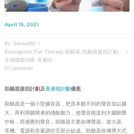
April 15, 2021
By : SamuelSit
Biomagnetic Pair Therapy
,
助聽器
,
助聽器援助計劃
,
生物磁能治療
,
長者咭
0 Comments
助聽器援助計劃及
長者咭計劃
優惠
助聽器是一個小型擴音器，把原本聽不到的聲音加以擴
大，再利用聽障者的殘餘聽力，使聲音能送到大腦聽覺
中樞，而感覺到聲音。助聽器主要由傳聲器、放大器、
耳機、電源和音量調控五部分組成。助聽器按傳導方式