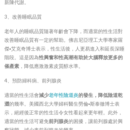
新陳代謝。
3、改善睡眠品質
老年人的睡眠品質隨著年齡會下降，而適當的性生活對
改善睡眠品質有一定的幫助。佛吉尼亞理工大學專家羅
傑▪艾克奇博士表示，性生活後，人更易進入和延長深睡
階段。這是因為
性興奮和性高潮有助於大腦釋放更多的
催產素
，降低應激激素皮質醇水準。
4、預防婦科病、前列腺炎
適當的性生活會
減少
老年性陰道炎
的發生
，
降低陰道乾
澀
的幾率。美國西北大學婦科醫生勞倫▪斯泰徹博士表
示，絕經後正常的性生活令女性看起來更年輕。此外，
適當的性生活可避免
前列腺炎
的困擾，讓前列腺處於興
奮狀態，減少患前列腺炎的幾率。