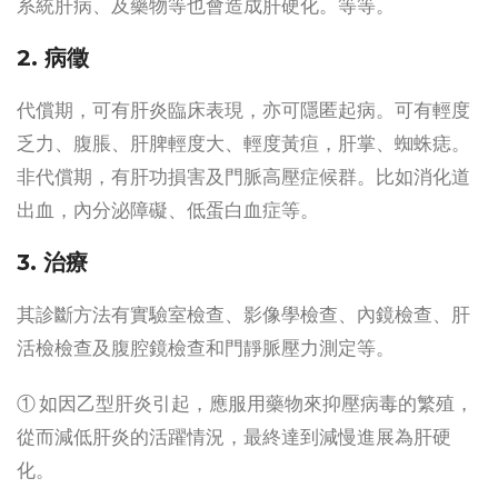
系統肝病、及藥物等也會造成肝硬化。等等。
2. 病徵
代償期，可有肝炎臨床表現，亦可隱匿起病。可有輕度
乏力、腹脹、肝脾輕度大、輕度黃疸，肝掌、蜘蛛痣。
非代償期，有肝功損害及門脈高壓症候群。比如消化道
出血，內分泌障礙、低蛋白血症等。
3. 治療
其診斷方法有實驗室檢查、影像學檢查、內鏡檢查、肝
活檢檢查及腹腔鏡檢查和門靜脈壓力測定等。
① 如因乙型肝炎引起，應服用藥物來抑壓病毒的繁殖，
從而減低肝炎的活躍情況，最終達到減慢進展為肝硬
化。