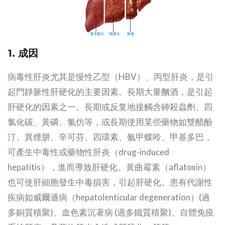
1. 成因
病毒性肝炎尤其是慢性乙型（HBV）、丙型肝炎，是引
起門靜脈性肝硬化的主要因素。長期大量酗酒，是引起
肝硬化的因素之一。長期或反复地接觸含砷殺蟲劑、四
氯化碳、黃磷、氯仿等，或長期使用某些藥物如雙醋酚
汀、異煙肼、辛可芬、四環素、氨甲蝶呤、甲基多巴，
可產生中毒性或藥物性肝炎（drug-induced
hepatitis），進而導致肝硬化。黃曲霉素（aflatoxin）
也可使肝細胞發生中毒損害，引起肝硬化。患有代謝性
疾病如威爾遜病（hepatolenticular degeneration）(過
多銅質積聚)、血色素沉著病 (過多鐵質積聚)、自體免疫