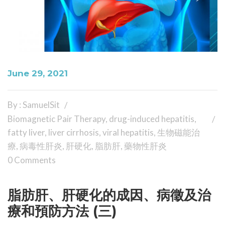
June 29, 2021
By : SamuelSit
Biomagnetic Pair Therapy
,
drug-induced hepatitis
,
fatty liver
,
liver cirrhosis
,
viral hepatitis
,
生物磁能治
療
,
病毒性肝炎
,
肝硬化
,
脂肪肝
,
藥物性肝炎
0 Comments
脂肪肝、肝硬化的成因、病徵及治
療和預防方法 (三)