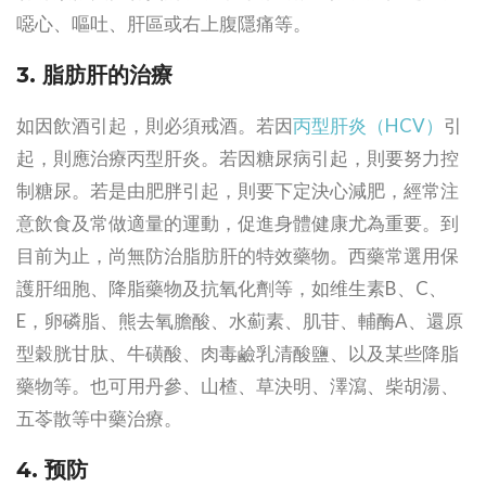
噁心、嘔吐、肝區或右上腹隱痛等。
3. 脂肪肝的治療
如因飲酒引起，則必須戒酒。若因
丙型肝炎（HCV）
引
起，則應治療丙型肝炎。若因糖尿病引起，則要努力控
制糖尿。若是由肥胖引起，則要下定決心減肥，經常注
意飲食及常做適量的運動，促進身體健康尤為重要。到
目前为止，尚無防治脂肪肝的特效藥物。西藥常選用保
護肝细胞、降脂藥物及抗氧化劑等，如维生素B、C、
E，卵磷脂、熊去氧膽酸、水薊素、肌苷、輔酶A、還原
型穀胱甘肽、牛磺酸、肉毒鹼乳清酸鹽、以及某些降脂
藥物等。也可用丹參、山楂、草決明、澤瀉、柴胡湯、
五苓散等中藥治療。
4. 预防