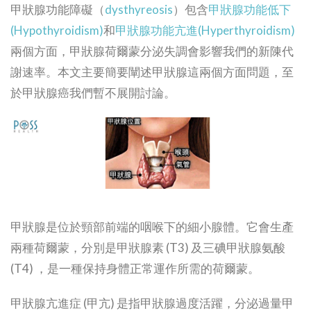
甲狀腺功能障礙（
dysthyreosis
）包含
甲狀腺功能低下
(Hypothyroidism)
和
甲狀腺功能亢進(Hyperthyroidism)
兩個方面，甲狀腺荷爾蒙分泌失調會影響我們的新陳代
謝速率。本文主要簡要闡述甲狀腺這兩個方面問題，至
於甲狀腺癌我們暫不展開討論。
甲狀腺是位於頸部前端的咽喉下的細小腺體。它會生產
兩種荷爾蒙，分別是甲狀腺素 (T3) 及三碘甲狀腺氨酸
(T4) ，是一種保持身體正常運作所需的荷爾蒙。
甲狀腺亢進症 (甲亢) 是指甲狀腺過度活躍，分泌過量甲