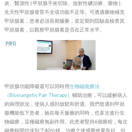
炎、醫源性 ( 甲狀腺手術切除、放射性碘治療、藥物 )、
先天性甲狀腺發育不全或功能不足等。可透過藥物補充
甲狀腺素，患者必須長期服藥，並定期到院驗血檢查其
甲狀腺素，以觀察甲狀腺素是否在正常水平。
甲狀腺功能障礙還可以同時用
生物磁能療法
（Biomangetic Pair Therapy）
輔助治療，可以緩解病人
的病理狀況，使病人感到放鬆和舒適。我們曾遇到甲狀
腺機能低下患者，她在每天服藥的同時，也多次進行生
物磁療，這種磁療無副作用。此患者堅持6個療程，每次
磁療時間均達到了40分鐘，治療之後感覺效果良好。但