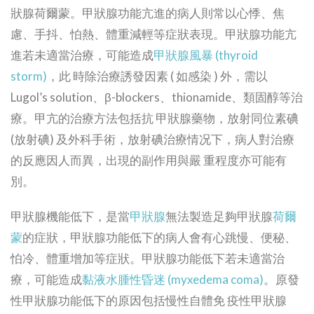
狀腺荷爾蒙。甲狀腺功能亢進的病人則常以心悸、焦
慮、手抖、怕熱、體重減輕等症狀表現。甲狀腺功能亢
進若未適當治療，可能造成
甲狀腺風暴 (thyroid
storm)
，此 時除治療誘發因素 ( 如感染 ) 外，需以
Lugol’s solution、β-blockers、thionamide、類固醇等治
療。甲亢的治療方法包括抗 甲狀腺藥物，放射同位素碘
(放射碘) 及外科手術，放射碘治療情况下，病人對治療
的反應因人而異，出現的副作用與嚴 重程度亦可能有
別。
甲狀腺機能低下，是當
甲狀腺
無法製造足夠甲狀腺
荷爾
蒙
的症狀，甲狀腺功能低下的病人會有心跳慢、便秘、
怕冷、體重增加等症狀。甲狀腺功能低下若未適當治
療，可能造成
黏液水腫性昏迷 (myxedema coma)
。原發
性甲狀腺功能低下的原因包括慢性自體免 疫性甲狀腺