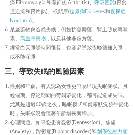
痛 Fibromyalgia 和關節炎 Arthritis)、
呼吸困難
(胃食
道逆流和胃灼熱)、或頻尿(
糖尿病Diabetes
和
夜尿症
Nocturia
)。
某些藥物會造成失眠，例如抗憂鬱藥、腎上腺皮質激
素、
高血壓藥物
，以及其他非處方藥。
經常白天睡覺時間很長，也容易導致夜晚很難入睡，
或不能深睡。
三、導致失眠的風險因素
性別和年齡。有人認為女性更容易出現失眠症狀。月
經週期、停經期間的荷爾蒙變化，都可能造成失眠。
尤其是超過60歲之後，睡眠模式和健康狀況發生變化
時，失眠狀況會隨著年齡增長而增加。
心理問題。如果您患有憂鬱(Depression)、焦慮
(Anxiety)，躁鬱症(Bipolar disorder)和
創傷後壓力症