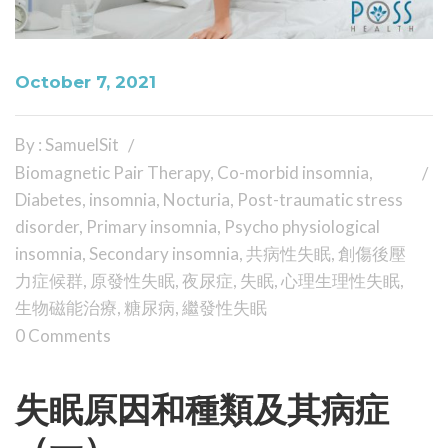
October 7, 2021
By : SamuelSit
Biomagnetic Pair Therapy
,
Co-morbid insomnia
,
Diabetes
,
insomnia
,
Nocturia
,
Post-traumatic stress
disorder
,
Primary insomnia
,
Psycho physiological
insomnia
,
Secondary insomnia
,
共病性失眠
,
創傷後壓
力症候群
,
原發性失眠
,
夜尿症
,
失眠
,
心理生理性失眠
,
生物磁能治療
,
糖尿病
,
繼發性失眠
0 Comments
失眠原因和種類及其病症