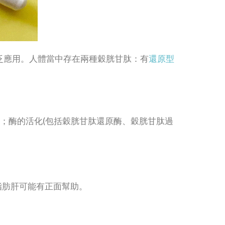
泛應用。人體當中存在兩種穀胱甘肽：有
還原型
運；酶的活化(包括穀胱甘肽還原酶、穀胱甘肽過
脂肪肝可能有正面幫助。