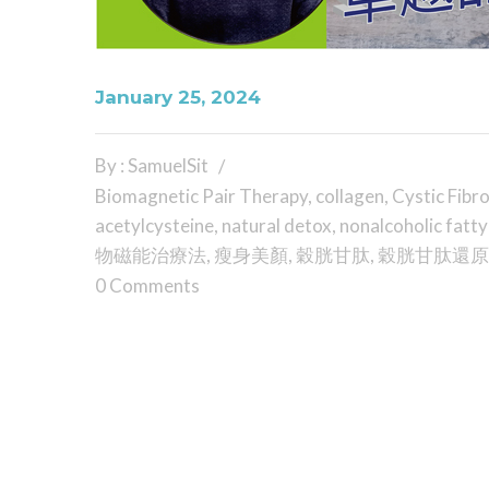
January 25, 2024
By : SamuelSit
Biomagnetic Pair Therapy
,
collagen
,
Cystic Fibro
acetylcysteine
,
natural detox
,
nonalcoholic fatt
物磁能治療法
,
瘦身美顏
,
穀胱甘肽
,
穀胱甘肽還原
0 Comments