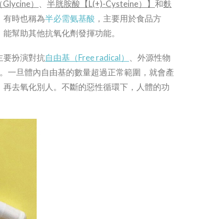
（
Glycine
）
、
半胱胺酸
【
L(+)-Cysteine
）
】
和
麩
，有時也稱為
半必需氨基酸
，主要用於食品方
，能幫助其他抗氧化劑發揮功能。
主要扮演對抗
自由基（Free radical）
、外源性物
。一旦體內自由基的數量超過正常範圍，就會產
，再去氧化別人。不斷的惡性循環下，人體的功