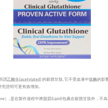
, 所謂
乙酰化
(acetylated)
的穀胱甘肽, 它不受血液中
肽酶
的影
被研究證明可更有效增加。
utathione）, 是在製作過程中將脂質(Lipid)包裹在穀胱