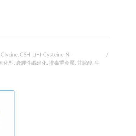
,
Glycine
,
GSH
,
L(+)-Cysteine
,
N-
氧化型
,
囊腫性纖維化
,
排毒重金屬
,
甘胺酸
,
生