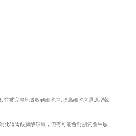
響, 並被完整地吸收到細胞中
,
提高細胞內還原型穀
甘肽外，不為消化道胃酸膽酸破壞，但有可能會對脂質產生敏