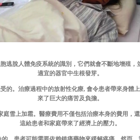
細胞逃脫人體免疫系統的識別，它們就會不斷地增殖，
適宜的器官中生根發芽。
忍受的。治療過程中的放射性化療
,
會令患者帶來身體上
來了巨大的痛苦及負擔。
家庭雪上加霜。醫療費用不僅包括治療本身的費用，還
這給患者和家庭帶來了經濟上的壓力。
免的。患者可能需要依賴鎮痛藥物來緩解疼痛，然而，