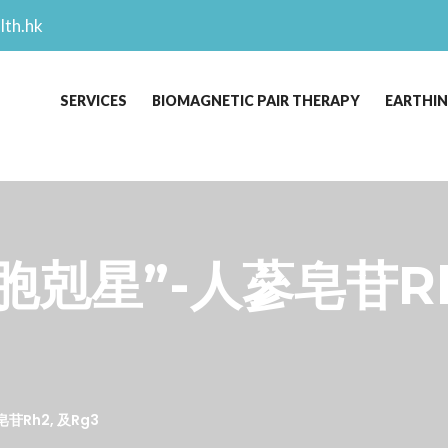
lth.hk
SERVICES
BIOMAGNETIC PAIR THERAPY
EARTHI
細胞剋星”-人蔘皂苷Rh2
苷Rh2, 及Rg3