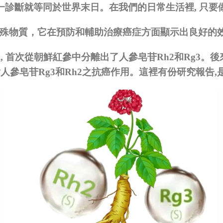
一診斷就等同於世界末日。
在我們的日常生活裡
,
只要
殊物質，它在預防和輔助治療癌症方面顯示出良好的
i,
首次從朝鮮紅參中分離出了人參皂苷
Rh2
和
Rg3
。後
對人參皂苷
Rg3
和
Rh2
之抗癌作用。這裡有份研究報告
,