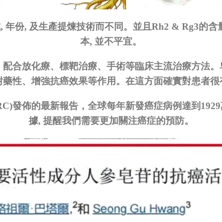
式
,
年份
,
及生產提煉技術而不同。並且
Rh2 & Rg3
的含
本
,
並不平宜。
，配合放化療、標靶治療、手術等臨床主流治療方法。
耐藥性、增強抗癌效果等作用。在這方面確實對患者很
RC)
發佈的最新報告，全球每年新發癌症病例達到
1929
據
,
提醒我們需要更加關注癌症的預防。