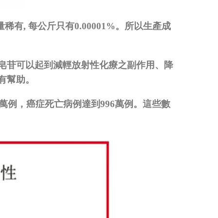
量稀有
,
每公斤只有
0.00001%
。所以生產成
皂苷可以起到減輕放射性化療之副作用、降
有幫助。
萬例，癌症死亡病例達到
996
萬例。這些數