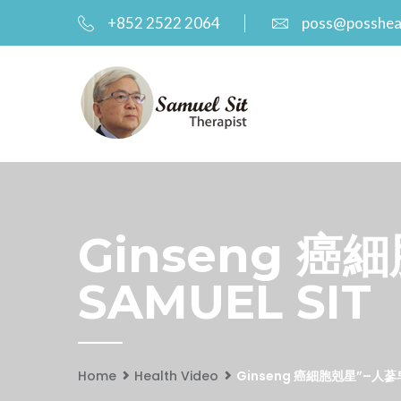
+852 2522 2064
poss@posshea
Ginseng 癌
SAMUEL SIT
Home
Health Video
Ginseng 癌細胞剋星”–人蔘皂