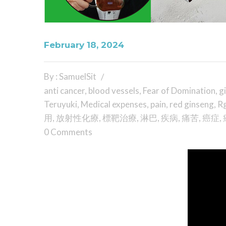
February 18, 2024
By : SamuelSit
anti cancer
,
blood vessels
,
Fear of Domination
,
g
Teruyuki
,
Medical expenses
,
pain
,
red ginseng
,
R
用
,
放射性化療
,
標靶治療
,
淋巴
,
疾病
,
痛苦
,
癌症
,
0 Comments