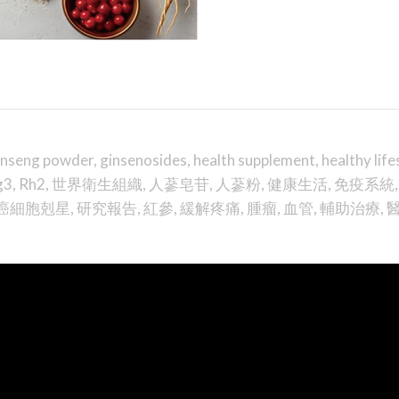
inseng powder
,
ginsenosides
,
health supplement
,
healthy life
g3
,
Rh2
,
世界衛生組織
,
人蔘皂苷
,
人蔘粉
,
健康生活
,
免疫系統
癌細胞剋星
,
研究報告
,
紅參
,
緩解疼痛
,
腫瘤
,
血管
,
輔助治療
,