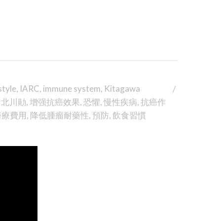
style
,
IARC
,
immune system
,
Kitagawa
,
北川勛
,
增强抗癌效果
,
恐懼
,
慢性疾病
,
抗癌作
醫療費用
,
降低腫瘤耐藥性
,
預防
,
飲食習慣