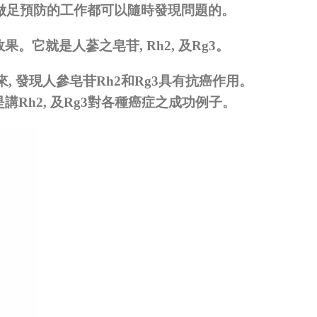
做足預防的工作都可以隨時發現問題的。
效果。它就是人蔘之皂苷
, Rh2,
及
Rg3
。
來
,
發現人參皂苷
Rh2
和
Rg3
具有抗癌作用。
是講
Rh2,
及
Rg3
對各種癌症之成功例子。