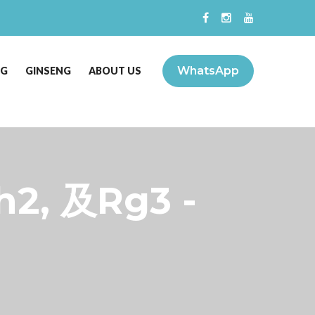
WhatsApp
NG
GINSENG
ABOUT US
, 及Rg3 -