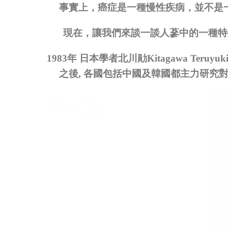
事實上，癌症是一種慢性疾病，並不是
現在，讓我們來談一談人蔘中的一種特
1983
年 日本學者北川勛
Kitagawa Teruyuk
之後
,
各國包括中國及韓國都主力研究