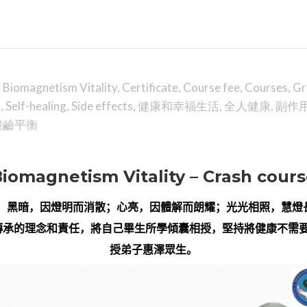
,
Biomagnetism Vitality
,
Certificate
,
Course fee
,
Courses
,
Gr
h
,
Self-healing
,
Side effects
,
健康和幸福生活
,
全人健康
,
副作
酸鹼平衡
iomagnetism Vitality – Crash cour
；黑暗，因燈明而消散；心亮，因體解而朗耀；光光相照，慧燈
傳承的理念和責任，將自己畢生所學傾囊相授，堅持將健康不需
授弟子惠澤眾生。