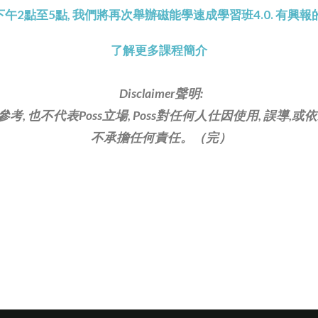
日下午2點至5點, 我們將再次舉辦磁能學速成學習班4.0. 有興
了解更多課程簡介
Disclaimer聲明:
考, 也不代表Poss立場, Poss對任何人仕因使用, 誤導,
不承擔任何責任。（完）