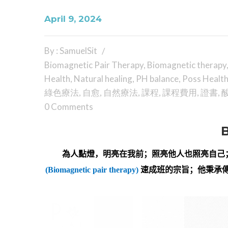
April 9, 2024
By : SamuelSit
Biomagnetic Pair Therapy
,
Biomagnetic therapy
Health
,
Natural healing
,
PH balance
,
Poss Healt
綠色療法
,
自愈
,
自然療法
,
課程
,
課程費用
,
證書
,
0 Comments
B
為人點燈，明亮在我前；照亮他人也照亮自己
(Biomagnetic pair therapy)
速成班的宗旨；他秉承