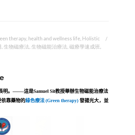
een therapy
,
health and wellness life
,
Holistic
用
,
生物磁療法
,
生物磁能治療法
,
磁療學速成班
,
se
長明。
——-
這是
Samuel Sit
教授舉辦生物磁能治療法
要依靠藥物的
綠色療法
(Green therapy)
發揚光大，並