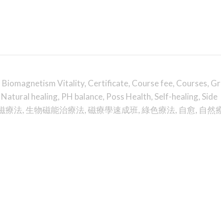
,
Biomagnetism Vitality
,
Certificate
,
Course fee
,
Courses
,
Gr
,
Natural healing
,
PH balance
,
Poss Health
,
Self-healing
,
Side
磁療法
,
生物磁能治療法
,
磁療學速成班
,
綠色療法
,
自愈
,
自然