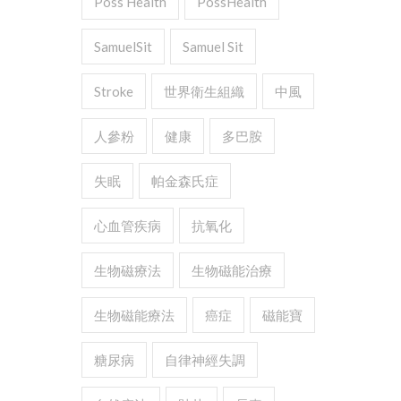
Poss Health
PossHealth
SamuelSit
Samuel Sit
Stroke
世界衛生組織
中風
人參粉
健康
多巴胺
失眠
帕金森氏症
心血管疾病
抗氧化
生物磁療法
生物磁能治療
生物磁能療法
癌症
磁能寶
糖尿病
自律神經失調