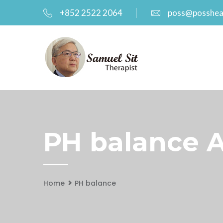
+852 2522 2064
poss@posshea
PH balance A
Home
PH balance