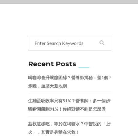
Recent Posts
喝咖啡會升壞膽固醇？營養師揭秘：差1個
步驟，血脂天差地別
生雞蛋吸收率只有51%？營養師：多一個步
驟瞬間飆到91%！你絕對猜不到是怎麼煮
荔枝這樣吃，等於在喝糖水？中醫說的「上
火」，其實是身體在求救！