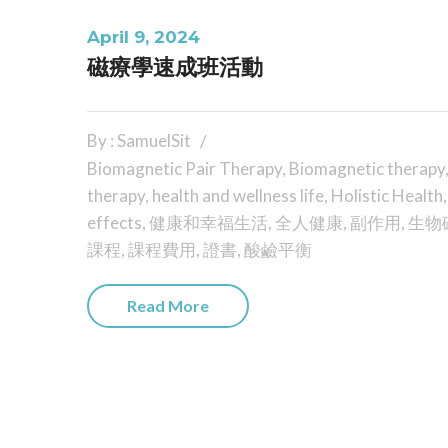
April 9, 2024
磁療學速成班活動
By : SamuelSit
Biomagnetic Pair Therapy
,
Biomagnetic therapy
therapy
,
health and wellness life
,
Holistic Health
effects
,
健康和幸福生活
,
全人健康
,
副作用
,
生物
課程
,
課程費用
,
證書
,
酸鹼平衡
Read More