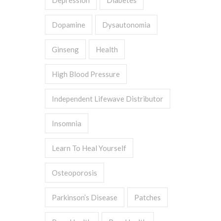
Depression
Diabetes
Dopamine
Dysautonomia
Ginseng
Health
High Blood Pressure
Independent Lifewave Distributor
Insomnia
Learn To Heal Yourself
Osteoporosis
Parkinson’s Disease
Patches