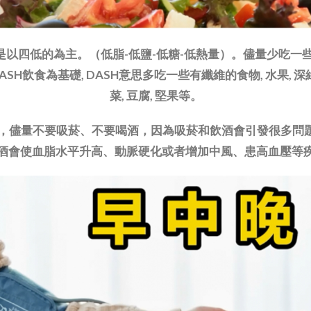
是以四低的為主。（低脂-低鹽-低糖-低熱量）。儘量少吃一
H飲食為基礎, DASH意思多吃一些有纖維的食物, 水果, 
菜, 豆腐, 堅果等。
人，儘量不要吸菸、不要喝酒，因為吸菸和飲酒會引發很多問
酒會使血脂水平升高、動脈硬化或者增加中風、患高血壓等