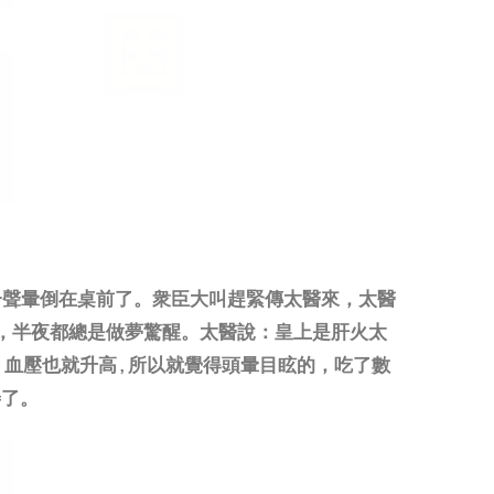
一聲暈倒在桌前了。衆臣大叫趕緊傳太醫來，太醫
好，半夜都總是做夢驚醒。太醫說：皇上是肝火太
血壓也就升高 , 所以就覺得頭暈目眩的，吃了數
善了。