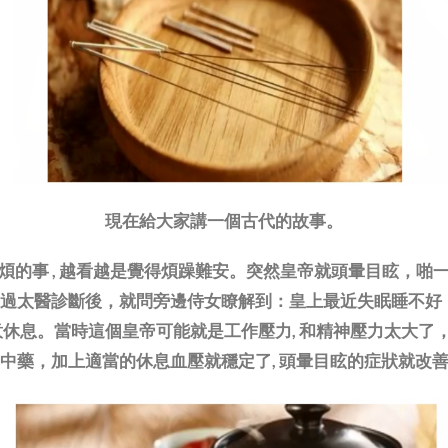
現在給大家講一個古代的故事。
煩的事 , 越看越是覺得煩躁難安。突然皇帝就頭暈目眩，啪
。經過太醫診斷後，就問旁邊侍女瞭解到：皇上最近失眠睡不
息。當時這個皇帝可能就是工作壓力, 和精神壓力太大了，
中藥，加上適當的休息血壓就穩定了, 頭暈目眩的症狀就改