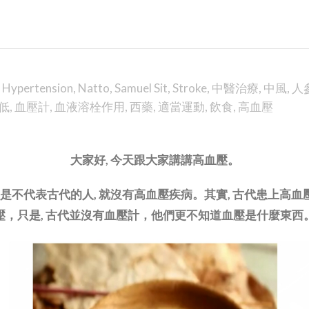
,
Hypertension
,
Natto
,
Samuel Sit
,
Stroke
,
中醫治療
,
中風
,
人
低
,
血壓計
,
血液溶栓作用
,
西藥
,
適當運動
,
飲食
,
高血壓
大家好, 今天跟大家講講高血壓。
但是不代表古代的人, 就沒有高血壓疾病。其實, 古代患上高
壓，只是, 古代並沒有血壓計，他們更不知道血壓是什麼東西