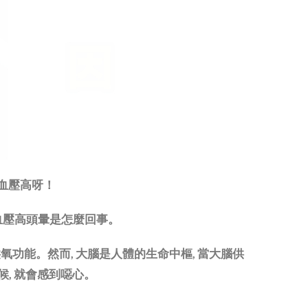
血壓高呀！
血壓高頭暈是怎麼回事。
氧功能。然而, 大腦是人體的生命中樞, 當大腦供
候, 就會感到噁心。