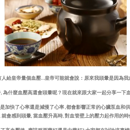
有人給皇帝量個血壓…皇帝可能就會說：原來我頭暈是因為我
好奇, 為什麼血壓高還會頭暈呢？現在就來跟大家一起分享一下
它是加快了心率還是減慢了心率 ,都會影響正常的心臟泵血和供
 就會感到頭暈, 當血壓升高時, 對血管壁上的壓力起作用的時