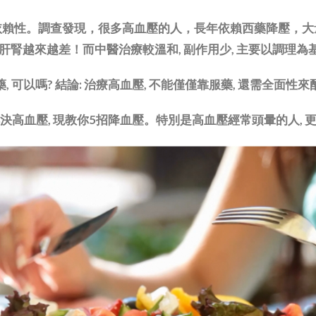
依賴性。調查發現，很多高血壓的人，長年依賴西藥降壓，大
越來越差！而中醫治療較溫和, 副作用少, 主要以調理為基
, 可以嗎? 結論: 治療高血壓, 不能僅僅靠服藥, 還需全面性
決高血壓, 現教你5招降血壓。特別是高血壓經常頭暈的人, 