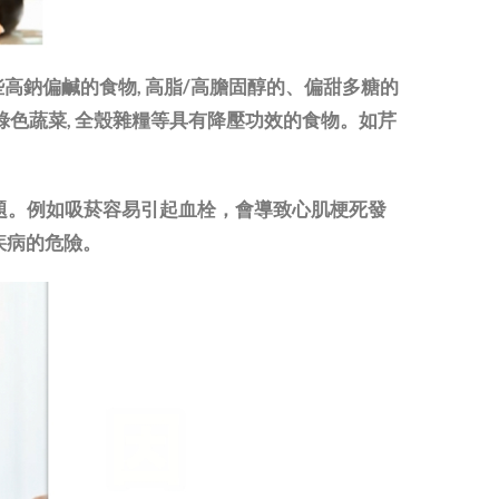
些高鈉偏鹹的食物, 高脂/高膽固醇的、偏甜多糖的
深綠色蔬菜, 全殼雜糧等具有降壓功效的食物。如芹
題。例如吸菸容易引起血栓，會導致心肌梗死發
疾病的危險。