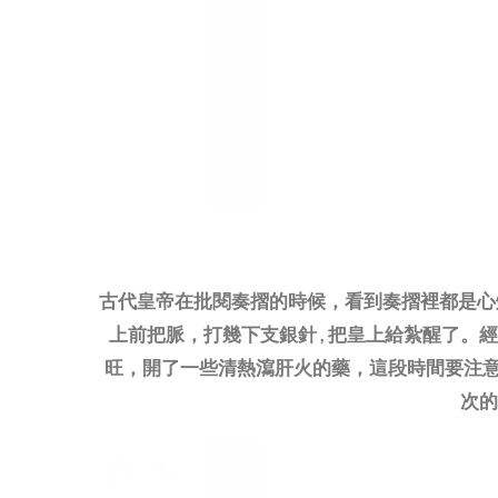
古代皇帝在批閱奏摺的時候，看到奏摺裡都是心
上前把脈，打幾下支銀針 , 把皇上給紮醒了
旺，開了一些清熱瀉肝火的藥，這段時間要注意休
次的