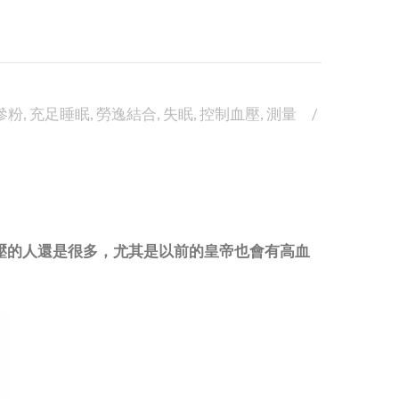
參粉
,
充足睡眠
,
勞逸結合
,
失眠
,
控制血壓
,
測量
血壓的人還是很多，尤其是以前的皇帝也會有高血
。