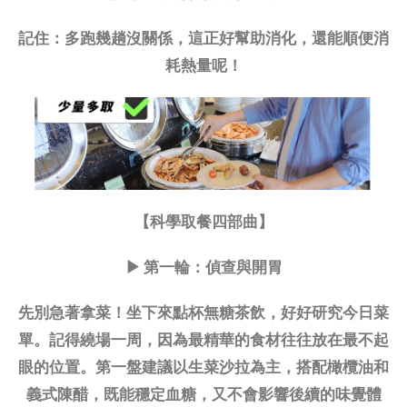
記住：多跑幾趟沒關係，這正好幫助消化，還能順便消
耗熱量呢！
【科學取餐四部曲】
▶ 第一輪：偵查與開胃
先別急著拿菜！坐下來點杯無糖茶飲，好好研究今日菜
單。記得繞場一周，因為最精華的食材往往放在最不起
眼的位置。第一盤建議以生菜沙拉為主，搭配橄欖油和
義式陳醋，既能穩定血糖，又不會影響後續的味覺體