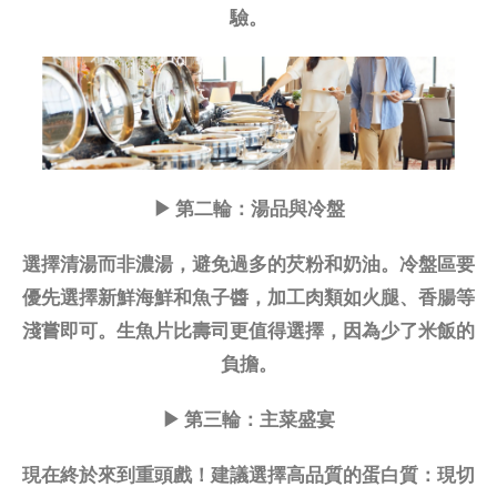
驗。
▶ 第二輪：湯品與冷盤
選擇清湯而非濃湯，避免過多的芡粉和奶油。冷盤區要
優先選擇新鮮海鮮和魚子醬，加工肉類如火腿、香腸等
淺嘗即可。生魚片比壽司更值得選擇，因為少了米飯的
負擔。
▶ 第三輪：主菜盛宴
現在終於來到重頭戲！建議選擇高品質的蛋白質：現切