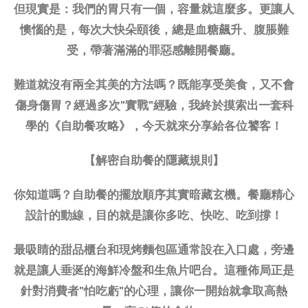
但現實是：我們的胃只有一個，容量就這麼多。更讓人
懊惱的是，每次大快朵頤後，總是血糖飆升、腹脹難
受，帶著滿滿的罪惡感離開餐廳。
難道就沒有兩全其美的方法嗎？既能享受美食，又不會
傷身傷胃？經過多次"實戰"經驗，我終於摸索出一套科
學的《自助餐攻略》，今天就來分享給各位饕客！
【解密自助餐的隱藏規則】
你知道嗎？自助餐的擺放順序其實暗藏玄機。餐廳精心
設計的動線，目的就是讓你多吃、快吃、吃到撐！
最吸睛的甜品櫃台和現烤麵包區通常設在入口處，旁邊
就是讓人垂涎的海鮮冷盤和生魚片吧台。這種佈局正是
針對消費者"怕吃虧"的心理，讓你一開始就拿取高熱