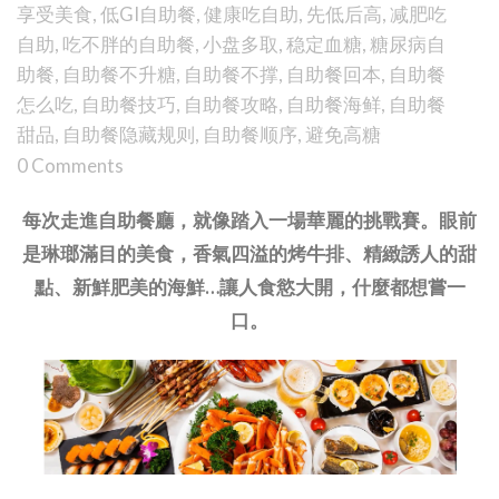
享受美食
,
低GI自助餐
,
健康吃自助
,
先低后高
,
减肥吃
自助
,
吃不胖的自助餐
,
小盘多取
,
稳定血糖
,
糖尿病自
助餐
,
自助餐不升糖
,
自助餐不撑
,
自助餐回本
,
自助餐
怎么吃
,
自助餐技巧
,
自助餐攻略
,
自助餐海鲜
,
自助餐
甜品
,
自助餐隐藏规则
,
自助餐顺序
,
避免高糖
0 Comments
每次走進自助餐廳，就像踏入一場華麗的挑戰賽。眼前
是琳瑯滿目的美食，香氣四溢的烤牛排、精緻誘人的甜
點、新鮮肥美的海鮮…讓人食慾大開，什麼都想嘗一
口。