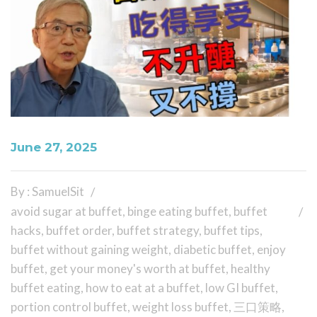
June 27, 2025
By : SamuelSit
avoid sugar at buffet
,
binge eating buffet
,
buffet
hacks
,
buffet order
,
buffet strategy
,
buffet tips
,
buffet without gaining weight
,
diabetic buffet
,
enjoy
buffet
,
get your money's worth at buffet
,
healthy
buffet eating
,
how to eat at a buffet
,
low GI buffet
,
portion control buffet
,
weight loss buffet
,
三口策略
,