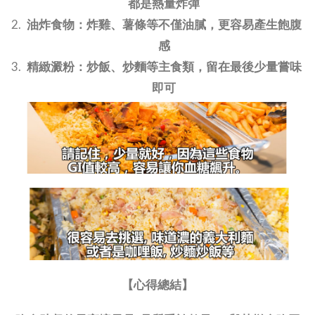
都是熱量炸彈
油炸食物：炸雞、薯條等不僅油膩，更容易產生飽腹
感
精緻澱粉：炒飯、炒麵等主食類，留在最後少量嘗味
即可
【心得總結】