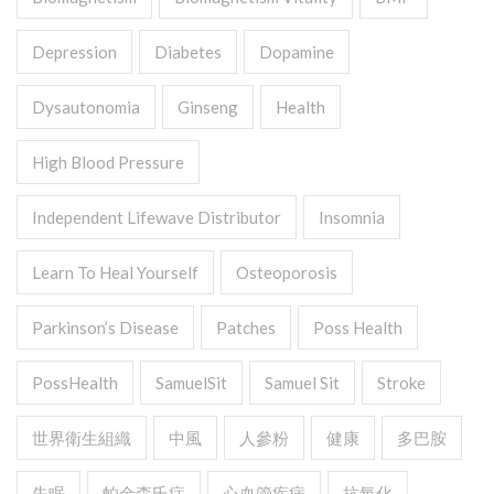
Depression
Diabetes
Dopamine
Dysautonomia
Ginseng
Health
High Blood Pressure
Independent Lifewave Distributor
Insomnia
Learn To Heal Yourself
Osteoporosis
Parkinson’s Disease
Patches
Poss Health
PossHealth
SamuelSit
Samuel Sit
Stroke
世界衛生組織
中風
人參粉
健康
多巴胺
失眠
帕金森氏症
心血管疾病
抗氧化