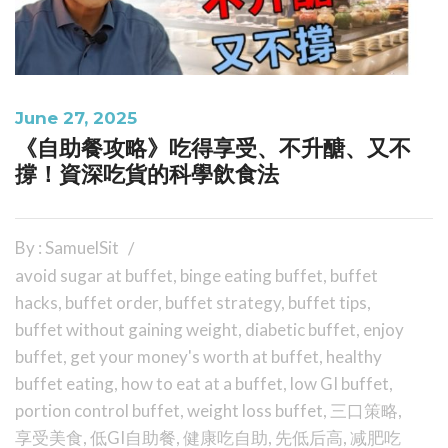
June 27, 2025
《自助餐攻略》吃得享受、不升醣、又不
撐！資深吃貨的科學飲食法
By : SamuelSit
avoid sugar at buffet
,
binge eating buffet
,
buffet
hacks
,
buffet order
,
buffet strategy
,
buffet tips
,
buffet without gaining weight
,
diabetic buffet
,
enjoy
buffet
,
get your money's worth at buffet
,
healthy
buffet eating
,
how to eat at a buffet
,
low GI buffet
,
portion control buffet
,
weight loss buffet
,
三口策略
,
享受美食
,
低GI自助餐
,
健康吃自助
,
先低后高
,
减肥吃