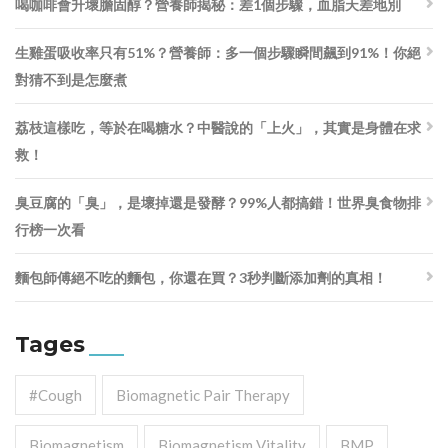
喝咖啡會升壞膽固醇？營養師揭秘：差1個步驟，血脂天差地別
生雞蛋吸收率只有51%？營養師：多一個步驟瞬間飆到91%！你絕
對猜不到是怎麼煮
荔枝這樣吃，等於在喝糖水？中醫說的「上火」，其實是身體在求
救！
臭豆腐的「臭」，是壞掉還是發酵？99%人都搞錯！世界臭食物排
行榜一次看
麵包師傅絕不吃的麵包，你還在買？3秒判斷添加劑的真相！
Tages
#cough
Biomagnetic Pair Therapy
Biomagnetism
Biomagnetism Vitality
BMP