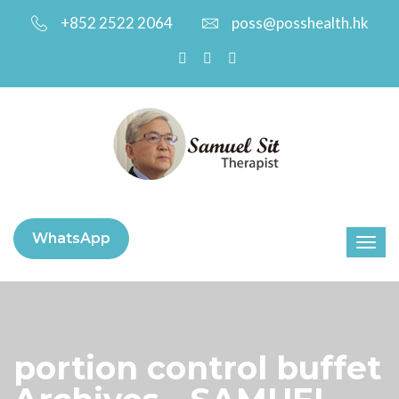
+852 2522 2064
poss@posshealth.hk
WhatsApp
portion control buffet