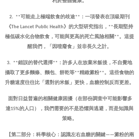
利於整體健康。
可能走上極端飲食的歧途
：一項發表在頂級期刊
2. **
**
《
》的大型研究指出，
長期堅持
The Lancet Public Health
**
極低碳水化合物飲食，可能與更高的死亡風險相關
。這提
**
醒我們，「因噎廢食」並非長久之計。
錯誤的替代選擇
：許多人在放棄米飯後，不自覺地
3. **
**
攝取了更多麵條、麵包、餅乾等
精緻澱粉
。這些食物的
**
**
升糖速度往往比「選對的米飯」更快，血糖控制反而更差。
面對日益普遍的相關健康困擾（在部份調查中可能影響多
達
的人口），我們需要的不是恐懼與逃避，而是知識與
15%
策略。
【第二部分：科學核心：認識左右血糖的關鍵
澱粉的兩
——