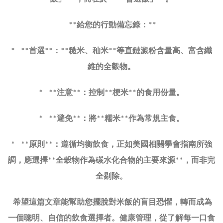
給您的行動備忘錄：
**
**
首選
：
糙米、秈米
等直鏈澱粉含量高、富含纖
* **
**
**
**
維的全穀物。
注意
：控制
梗米
的食用份量。
* **
**
**
**
避免
：將
糯米
作為常規主食。
* **
**
**
**
原則
：遵循均衡飲食，正如美國相關學會指南所強
* **
**
調，應選擇
全穀物作為碳水化合物的主要來源
，而非完
**
**
全剔除。
希望這篇文章能幫助您擺脫對米飯的盲目恐懼，轉而成為
一個聰明、自信的飲食選擇者。健康管理，從了解每一口食