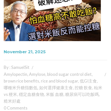
November 21, 2025
By : SamuelSit
Amylopectin
,
Amylose
,
blood sugar control diet
,
brown rice benefits
,
rice and blood sugar
,
低GI主食
,
哪種米升糖指數低
,
如何選擇健康主食
,
控糖 飲食
,
秈米
vs 梗米
,
穩定血糖食物
,
米飯 血糖
,
糖尿病可以吃飯嗎
,
糙米好處
0 Comments