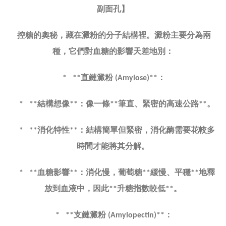
副面孔】
控糖的奧秘，藏在澱粉的分子結構裡。澱粉主要分為兩
種，它們對血糖的影響天差地別：
直鏈澱粉
：
* **
(Amylose)**
結構想像
：像一條
筆直、緊密的高速公路
。
* **
**
**
**
消化特性
：結構簡單但緊密，消化酶需要花較多
* **
**
時間才能將其分解。
血糖影響
：消化慢，葡萄糖
緩慢、平穩
地釋
* **
**
**
**
放到血液中，因此
升糖指數較低
。
**
**
支鏈澱粉
：
* **
(Amylopectin)**