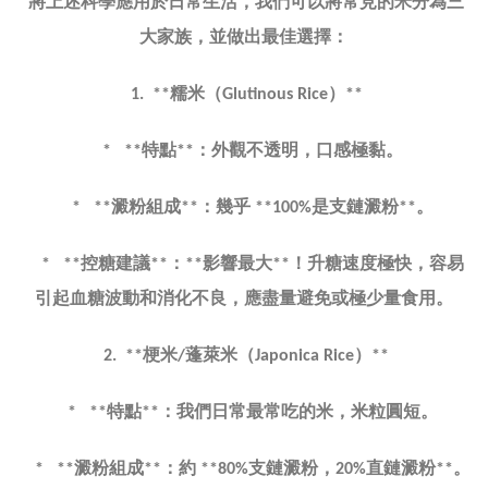
將上述科學應用於日常生活，我們可以將常見的米分為三
大家族，並做出最佳選擇：
糯米（
）
1. **
Glutinous Rice
**
特點
：外觀不透明，口感極黏。
* **
**
澱粉組成
：幾乎
是支鏈澱粉
。
* **
**
**100%
**
控糖建議
：
影響最大
！升糖速度極快，容易
* **
**
**
**
引起血糖波動和消化不良，應盡量避免或極少量食用。
梗米
蓬萊米（
）
2. **
/
Japonica Rice
**
特點
：我們日常最常吃的米，米粒圓短。
* **
**
澱粉組成
：約
支鏈澱粉，
直鏈澱粉
。
* **
**
**80%
20%
**