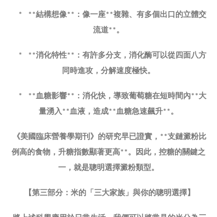
結構想像
：像一座
複雜、有多個出口的立體交
* **
**
**
流道
。
**
消化特性
：有許多分支，消化酶可以從四面八方
* **
**
同時進攻，分解速度極快。
血糖影響
：消化快，導致葡萄糖在短時間內
大
* **
**
**
量湧入
血液，造成
血糖急速飆升
。
**
**
**
《美國臨床營養學期刊》的研究早已證實，
支鏈澱粉比
**
例高的食物，升糖指數顯著更高
。因此，控糖的關鍵之
**
一，就是聰明選擇澱粉類型。
【第三部分：米的「三大家族」與你的聰明選擇】