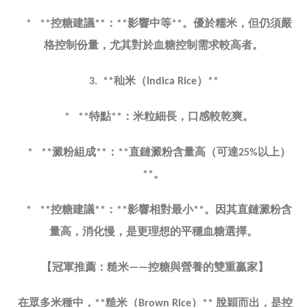
控糖建議
：
影響中等
。優於糯米，但仍須嚴
* **
**
**
**
格控制份量，尤其對於血糖控制需求較高者。
秈米（
）
3. **
Indica Rice
**
特點
：米粒細長，口感較乾爽。
* **
**
澱粉組成
：
直鏈澱粉含量高（可達
以上）
* **
**
**
25%
。
**
控糖建議
：
影響相對最小
。因其直鏈澱粉含
* **
**
**
**
量高，消化慢，是更理想的平穩血糖選擇。
【冠軍推薦：糙米
控糖與營養的雙重贏家】
——
在眾多米種中，
糙米（
）
脫穎而出，是控
**
Brown Rice
**