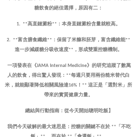
糖飲食的絕佳選擇，原因有二：
高直鏈澱粉
：本身直鏈澱粉含量就較高。
1. **
**
富含膳食纖維
：保留了米糠和胚芽，富含纖維能
2. **
**
**
進一步減緩糖分吸收速度
，形成雙重控糖機制。
**
一項發表在《
》的研究追蹤了數萬
JAMA Internal Medicine
人的飲食，得出驚人發現：
每週只要用兩份糙米替代白
**
米，就能顯著降低相關風險達
！
這正是「選對米」所
16%
**
帶來的實質健康力量。
總結與行動指南：從今天開始聰明吃飯】
我們今天破解的最大迷思是：控糖的關鍵不在於
「不吃
**
飯」
，而在於
「會選飯」
。
**
**
**