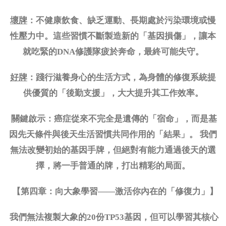
壞牌
：不健康飲食、缺乏運動、長期處於污染環境或慢
性壓力中。這些習慣不斷製造新的「基因損傷」，讓本
就吃緊的
DNA修護隊疲於奔命，最終可能失守。
好牌
：踐行滋養身心的生活方式，為身體的修復系統提
供優質的「後勤支援」，大大提升其工作效率。
關鍵啟示：癌症從來不完全是遺傳的「宿命」，而是基
因先天條件與後天生活習慣共同作用的「結果」。
我們
無法改變初始的基因手牌，但絕對有能力通過後天的選
擇，將一手普通的牌，打出精彩的局面。
【第四章：向大象學習
——激活你內在的「修復力」】
我們無法複製大象的
20份TP53基因，但可以學習其核心