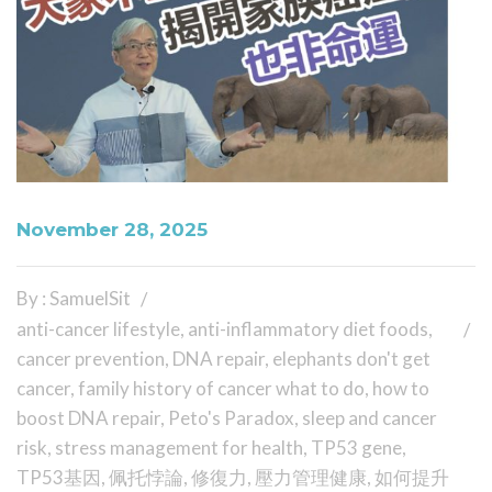
November 28, 2025
By : SamuelSit
anti-cancer lifestyle
,
anti-inflammatory diet foods
,
cancer prevention
,
DNA repair
,
elephants don't get
cancer
,
family history of cancer what to do
,
how to
boost DNA repair
,
Peto's Paradox
,
sleep and cancer
risk
,
stress management for health
,
TP53 gene
,
TP53基因
,
佩托悖論
,
修復力
,
壓力管理健康
,
如何提升