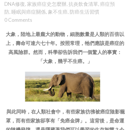
DNA修復
,
家族癌症史怎麼辦
,
抗炎飲食清單
,
癌症預
防
,
睡眠與癌症關係
,
象不生癌
,
防癌生活習慣
0 Comments
大象，陸地上最龐大的動物，細胞數量是人類的百倍以
上，壽命可達六七十年。按照常理，牠們應該是癌症的
高風險群。然而，科學卻告訴我們一個驚人的事實：
「大象，幾乎不生癌。」
與此同時，在人類社會中，有些家族彷彿被癌症陰影籠
罩，而有些家族卻享有「免癌金牌」。這背後，是命運
的隨機發牌，還是隱藏著我們可以學習的生存智慧？今