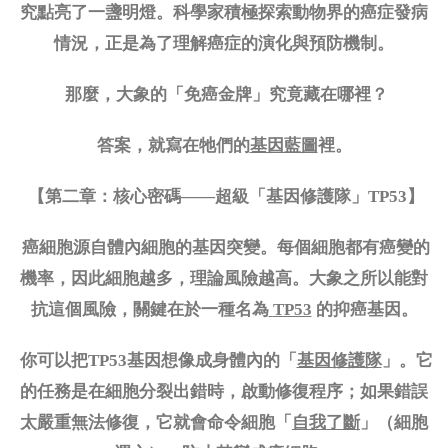
究點亮了一盞明燈。科學家積極探索動物界的癌症發病
情況，正是為了理解癌症的演化與預防機制。
那麼，大象的「免癌金牌」究竟藏在哪裡？
答案，就寫在牠們的
基因藍圖
裡。
【第二章：核心密碼
——超級「基因修護隊」TP53】
癌細胞源自體內細胞的基因突變。每個細胞都有癌變的
機率，因此細胞越多，理論風險越高。大象之所以能對
抗這個風險，關鍵在於一種名為
TP53
的抑癌基因。
你可以把
TP53基因想像成身體內的「
基因修護隊
」。它
的任務是在細胞分裂出錯時，啟動修復程序；如果錯誤
太嚴重無法修復，它就會命令細胞「
自我了斷
」（細胞