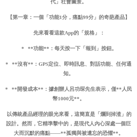
代」社會圖景。
【第一章：一個「功能
1分，痛點99分」的奇葩產品】
先來看看這款
App的「規格」：
* **功能**：每天按一下「報到」按鈕。
* **沒有**：GPS定位、即時訊息、對話功能、任何通
知。
* **開發成本**：據創辦人呂功琛先生表示，僅**人民
幣1000元**。
以傳統產品經理的眼光來看，這簡直是「爛到掉渣」的
設計。然而，它精準擊中的，是現代人內心深處一個巨
大而沉默的痛點
——**孤獨與被遺忘的恐懼**。