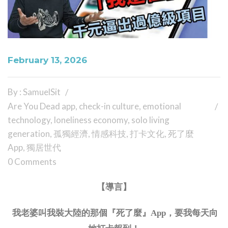
February 13, 2026
By : SamuelSit
Are You Dead app
,
check-in culture
,
emotional
technology
,
loneliness economy
,
solo living
generation
,
孤獨經濟
,
情感科技
,
打卡文化
,
死了麼
App
,
獨居世代
0 Comments
【導言】
我老婆叫我裝大陸的那個『死了麼』
App，要我每天向