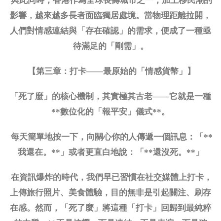
與此同時，香港作為全球長壽城市之一，加上移民潮的
影響，越來越多長者面臨獨居處境。當物理距離拉開，
人們對情感連結與「存在確認」的需求，便成了一種亟
待滿足的「剛需」。
【第三章：打卡
——最原始的「情感貨幣」】
「死了麼」的核心機制，其實極其古老
——它就是一種
**數位化的「報平安」儀式**。
每天簡單地按一下，向關心你的人傳遞一個訊息：「
**
我還在。**」或者更直白地說：「**還沒死。**」
在資訊爆炸的時代，我們早已習慣在社交媒體上打卡，
上傳旅行照片、美食體驗，目的無非是引起關注、刷存
在感。然而，「死了麼」將這種「打卡」回歸到最純粹