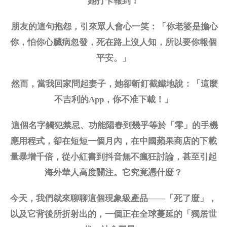
她打卡報到！
朋友的這句抱怨，引來眾人會心一笑：「你老婆是擔心
你，怕你心臟病忽發，死在路上沒人知，所以要你報個
平安。」
然而，當我回家問起妻子，她卻斬釘截鐵地說：「這麼
不吉利的
App，你不准下載！」
這個名字觸犯禁忌、功能陽春到幾乎等於「零」的手機
應用程式，卻在短短一個月內，在中國蘋果商店的下載
量暴增千倍，從小紅書到抖音無不瘋狂討論，甚至引起
海外華人高度關注。它究竟憑什麼？
今天，我們就來聊聊這個現象級產品
——「死了麼」，
以及它背後所折射出的，一個正在全球蔓延的「獨居世