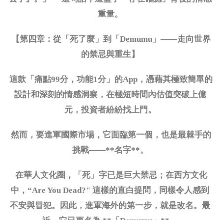
重量。
【第四章：從「死了麼」到「
Demumu」——走向世界
的禁忌與重生】
這款「痛點
99分，功能1分」的App，憑藉其極致簡單的
設計和深刻的情感洞察，在極短時間內估值突破上億
元，投資者紛紛找上門。
然而，要進軍國際市場，它面臨第一個，也是最棘手的
挑戰
——**名字**。
在華人文化圈，「死」字已是巨大禁忌；在西方文化
中，
“Are You Dead?" 這樣的直白提問，同樣令人感到
不安與冒犯。因此，進軍海外的第一步，就是改名。最