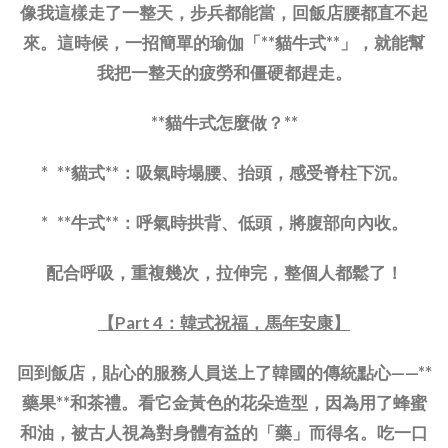
像我這樣走了一整天，步兵都能當，回飯店腰都直不起
來。這時候，一招簡單的瑜伽「**貓牛式**」，就能幫
我把一整天的疲勞和僵硬都趕走。
**貓牛式怎麼做？**
* **貓式**：吸氣時塌腰、抬頭，感受脊柱下沉。
* **牛式**：呼氣時拱背、低頭，將腹部向內收。
配合呼吸，重複幾次，拉伸完，整個人都鬆了！
【Part 4：韓式祝福，馬年安康】
回到飯店，貼心的服務人員送上了韓國的傳統點心——**
藥果**和茶禮。看它金黃色的花朵造型，因為用了蜂蜜
和油，被古人視為對身體有益的「藥」而得名。吃一口