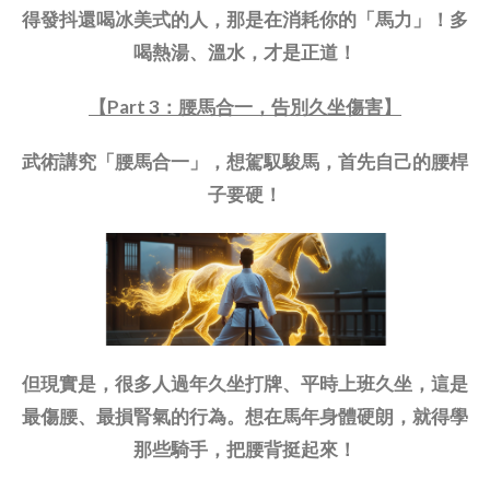
得發抖還喝冰美式的人，那是在消耗你的「馬力」！多
喝熱湯、溫水，才是正道！
【Part 3：腰馬合一，告別久坐傷害】
武術講究「腰馬合一」，想駕馭駿馬，首先自己的腰桿
子要硬！
但現實是，很多人過年久坐打牌、平時上班久坐，這是
最傷腰、最損腎氣的行為。想在馬年身體硬朗，就得學
那些騎手，把腰背挺起來！