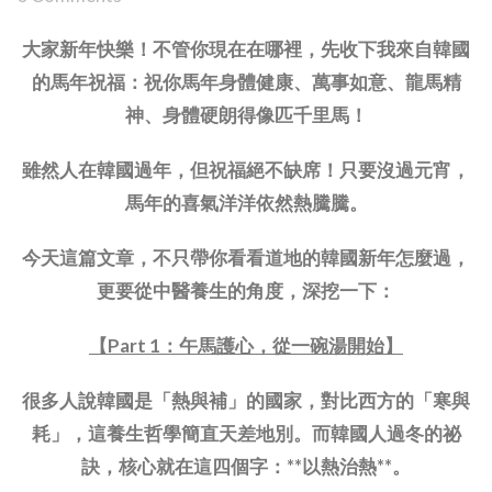
大家新年快樂！不管你現在在哪裡，先收下我來自韓國
的馬年祝福：祝你馬年身體健康、萬事如意、龍馬精
神、身體硬朗得像匹千里馬！
雖然人在韓國過年，但祝福絕不缺席！只要沒過元宵，
馬年的喜氣洋洋依然熱騰騰。
今天這篇文章，不只帶你看看道地的韓國新年怎麼過，
更要從中醫養生的角度，深挖一下：
【Part 1：午馬護心，從一碗湯開始】
很多人說韓國是「熱與補」的國家，對比西方的「寒與
耗」，這養生哲學簡直天差地別。而韓國人過冬的祕
訣，核心就在這四個字：**以熱治熱**。