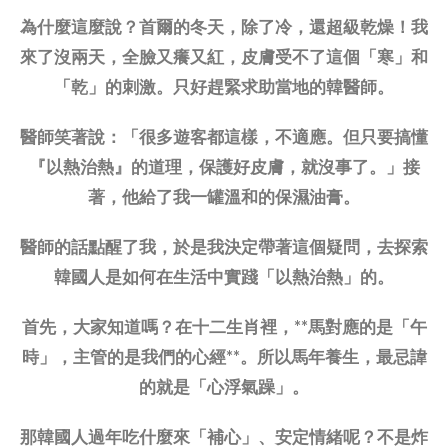
為什麼這麼說？首爾的冬天，除了冷，還超級乾燥！我
來了沒兩天，全臉又癢又紅，皮膚受不了這個「寒」和
「乾」的刺激。只好趕緊求助當地的韓醫師。
醫師笑著說：「很多遊客都這樣，不適應。但只要搞懂
『以熱治熱』的道理，保護好皮膚，就沒事了。」接
著，他給了我一罐溫和的保濕油膏。
醫師的話點醒了我，於是我決定帶著這個疑問，去探索
韓國人是如何在生活中實踐「以熱治熱」的。
首先，大家知道嗎？在十二生肖裡，**馬對應的是「午
時」，主管的是我們的心經**。所以馬年養生，最忌諱
的就是「心浮氣躁」。
那韓國人過年吃什麼來「補心」、安定情緒呢？不是炸