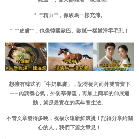
* **精力**，像駿馬一樣充沛。
* **皮膚**，也像韓國歐巴、歐膩一樣嫩滑零毛孔！
想擁有韓式的「牛奶肌膚」，記得從內而外雙管齊下
——內調養心氣，外防寒保暖，再加上簡單的伸展運
動，就是最實在的馬年養生法。
不管文章發得多晚，祝福永遠新鮮滾燙！記得分享給關
心的人，我們下篇文章見！