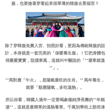
服，也要搶著穿看起來很單薄的韓服去景福宮？
除了穿韓服免費入宮、拍照好看，更因為傳統韓服的設
計，本身就是一套完美的「保暖養生服」！它把身體包
得嚴嚴實實，阻擋寒風，這就叫中醫說的「**避寒就溫
**」。
**馬對應「午火」，是陽氣最旺的生肖。** 馬年養生，
就要「順應陽氣，多吃溫熱」。
所以你看，韓國人過年一定要喝象徵純淨長壽的**年糕
湯**，這就是最簡單的溫熱養胃。千萬別學街上那些凍