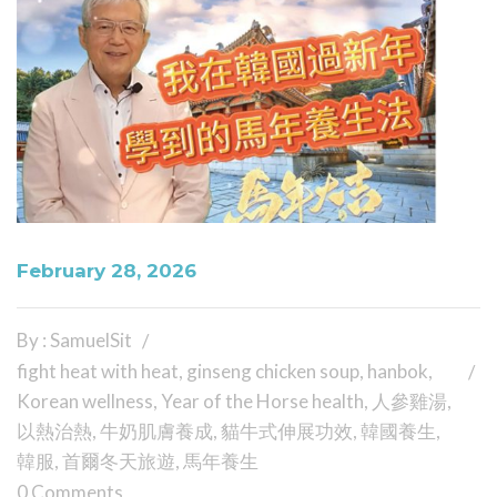
February 28, 2026
By : SamuelSit
fight heat with heat
,
ginseng chicken soup
,
hanbok
,
Korean wellness
,
Year of the Horse health
,
人參雞湯
,
以熱治熱
,
牛奶肌膚養成
,
貓牛式伸展功效
,
韓國養生
,
韓服
,
首爾冬天旅遊
,
馬年養生
0 Comments