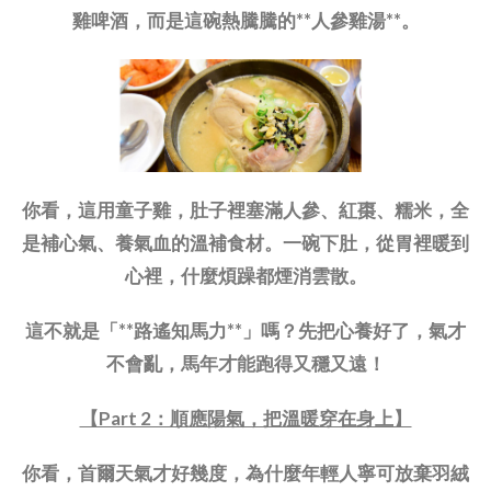
雞啤酒，而是這碗熱騰騰的**人參雞湯**。
你看，這用童子雞，肚子裡塞滿人參、紅棗、糯米，全
是補心氣、養氣血的溫補食材。一碗下肚，從胃裡暖到
心裡，什麼煩躁都煙消雲散。
這不就是「**路遙知馬力**」嗎？先把心養好了，氣才
不會亂，馬年才能跑得又穩又遠！
【Part 2：順應陽氣，把溫暖穿在身上】
你看，首爾天氣才好幾度，為什麼年輕人寧可放棄羽絨