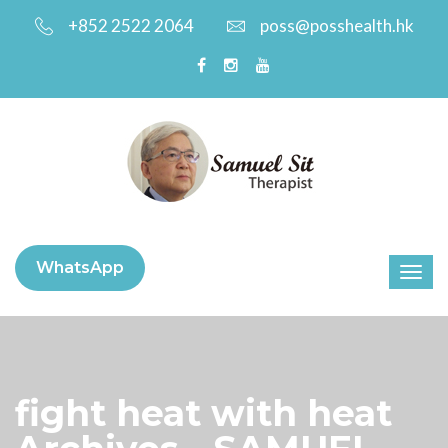
+852 2522 2064
poss@posshealth.hk
WhatsApp
fight heat with heat