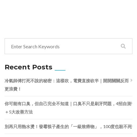
Recent Posts
冷氣師傅打死不說的秘密：這樣吹，電費直接砍半｜開開關關反而
更浪費！
你可能有口臭，但自己完全不知道｜口臭不只是刷牙問題，4招自測
＋5大改善方法
別再只用熱水燙！發霉筷子產生的「一級致癌物」，100度也殺不死