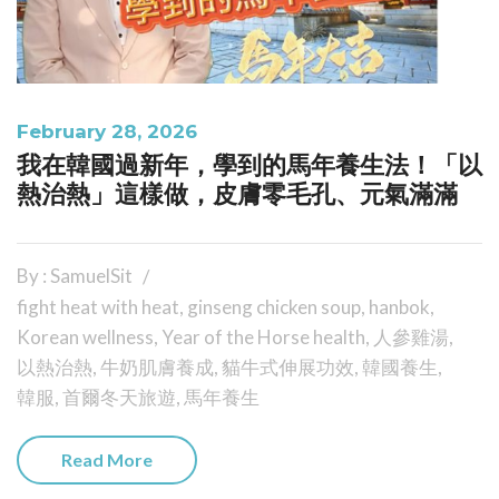
February 28, 2026
我在韓國過新年，學到的馬年養生法！「以
熱治熱」這樣做，皮膚零毛孔、元氣滿滿
By : SamuelSit
fight heat with heat
,
ginseng chicken soup
,
hanbok
,
Korean wellness
,
Year of the Horse health
,
人參雞湯
,
以熱治熱
,
牛奶肌膚養成
,
貓牛式伸展功效
,
韓國養生
,
韓服
,
首爾冬天旅遊
,
馬年養生
Read More