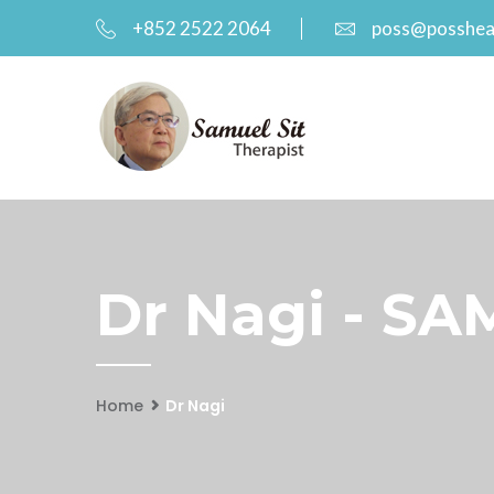
+852 2522 2064
poss@posshea
Dr Nagi - SA
Home
Dr Nagi