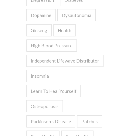
Depression
Diabetes
Dopamine
Dysautonomia
Ginseng
Health
High Blood Pressure
Independent Lifewave Distributor
Insomnia
Learn To Heal Yourself
Osteoporosis
Parkinson’s Disease
Patches