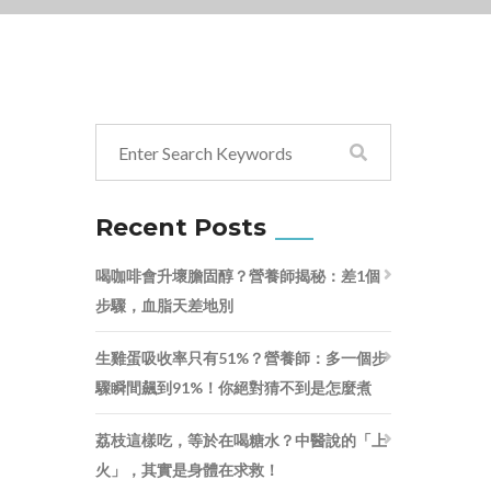
Recent Posts
喝咖啡會升壞膽固醇？營養師揭秘：差1個
步驟，血脂天差地別
生雞蛋吸收率只有51%？營養師：多一個步
驟瞬間飆到91%！你絕對猜不到是怎麼煮
荔枝這樣吃，等於在喝糖水？中醫說的「上
火」，其實是身體在求救！