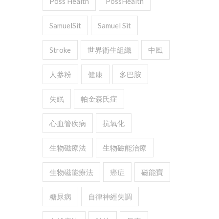
Poss Health
PossHealth
SamuelSit
Samuel Sit
Stroke
世界衛生組織
中風
人參粉
健康
多巴胺
失眠
帕金森氏症
心血管疾病
抗氧化
生物磁療法
生物磁能治療
生物磁能療法
癌症
磁能寶
糖尿病
自律神經失調