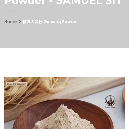
Powder - SAMUEL SIT
Home
精製人參粉 Ginseng Powder