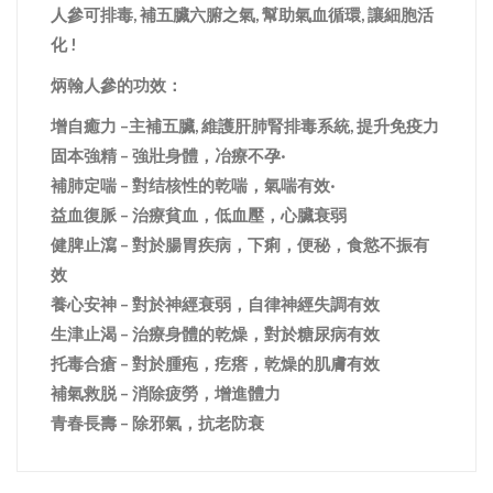
人參可排毒
,
補五臟六腑之氣
,
幫助氣血循環
,
讓細胞活
化
!
炳翰人參的功效：
增自癒力
–
主補五臟
,
維護肝肺腎排毒系統
,
提升免疫力
固本強精
–
強壯身體，冶療不孕·
補肺定喘
–
對结核性的乾喘，氣喘有效·
益血復脈
–
治療貧血，低血壓，心臟衰弱
健脾止瀉
–
對於腸胃疾病，下痢，便秘，食慾不振有
效
養心安神
–
對於神經衰弱，自律神經失調有效
生津止渴
–
治療身體的乾燥，對於糖尿病有效
托毒合瘡
–
對於腫疱，疙瘩，乾燥的肌膚有效
補氣救脱
–
消除疲勞，增進體力
青春長壽
–
除邪氣，抗老防衰