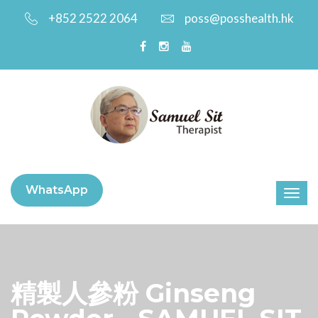
+852 2522 2064
poss@posshealth.hk
WhatsApp
精製人參粉 Ginseng