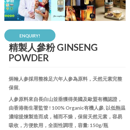
ENQUIRY!
精製人參粉 GINSENG
POWDER
炳翰人参採用整株足六年人参為原料，天然元素完整
保留
,
人参原料來自長白山並垂獲得美國及歐盟有機認證，
由香港衛生署監管
! 100% Organic
有機人參
,
以低熱温
濃缩提煉製造而成，補而不燥，保留天然元素，容易
吸收，方便飲用，全面性調理，容量
: 150g/
瓶