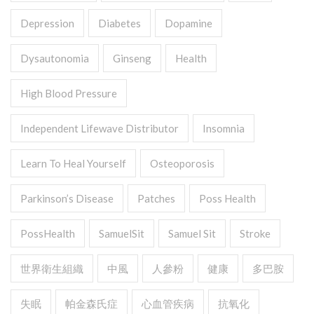
Depression
Diabetes
Dopamine
Dysautonomia
Ginseng
Health
High Blood Pressure
Independent Lifewave Distributor
Insomnia
Learn To Heal Yourself
Osteoporosis
Parkinson’s Disease
Patches
Poss Health
PossHealth
SamuelSit
Samuel Sit
Stroke
世界衛生組織
中風
人參粉
健康
多巴胺
失眠
帕金森氏症
心血管疾病
抗氧化