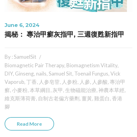
June 6, 2024
揭秘： 專治甲癬灰指甲, 三週復甦新指甲
By : SamuelSit
Biomagnetic Pair Therapy
,
Biomagnetism Vitality
,
DIY
,
Ginseng
,
nails
,
Samuel Sit
,
Toenail Fungus
,
Vick
Vaporub
,
丁香
,
人参皂苷
,
人参粉
,
人參
,
人參酸
,
專治甲
癬
,
小麥粉
,
本草綱目
,
灰甲
,
生物磁能治療
,
神農本草經
,
維克斯薄荷膏
,
自制古老偏方藥劑
,
薑黃
,
雞蛋白
,
香港
腳
Read More