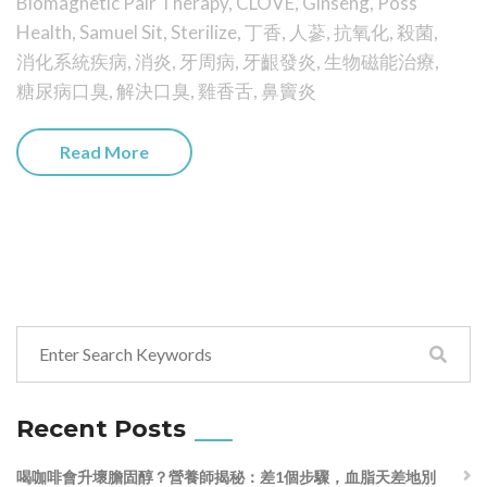
Biomagnetic Pair Therapy
,
CLOVE
,
Ginseng
,
Poss
Health
,
Samuel Sit
,
Sterilize
,
丁香
,
人蔘
,
抗氧化
,
殺菌
,
消化系統疾病
,
消炎
,
牙周病
,
牙齦發炎
,
生物磁能治療
,
糖尿病口臭
,
解決口臭
,
雞香舌
,
鼻竇炎
Read More
Recent Posts
喝咖啡會升壞膽固醇？營養師揭秘：差1個步驟，血脂天差地別