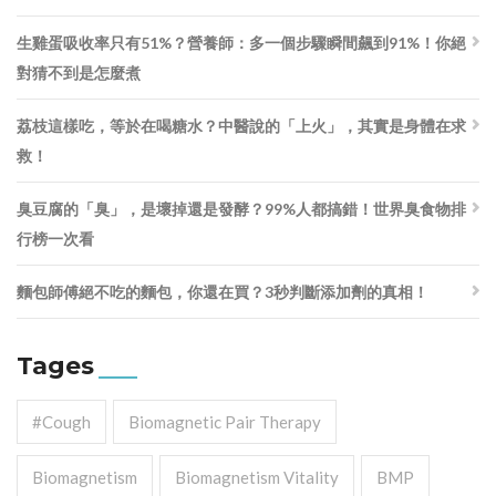
生雞蛋吸收率只有51%？營養師：多一個步驟瞬間飆到91%！你絕
對猜不到是怎麼煮
荔枝這樣吃，等於在喝糖水？中醫說的「上火」，其實是身體在求
救！
臭豆腐的「臭」，是壞掉還是發酵？99%人都搞錯！世界臭食物排
行榜一次看
麵包師傅絕不吃的麵包，你還在買？3秒判斷添加劑的真相！
Tages
#cough
Biomagnetic Pair Therapy
Biomagnetism
Biomagnetism Vitality
BMP