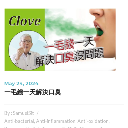
May 24, 2024
一毛錢一天解決口臭
By : SamuelSit
Anti-bacterial
,
Anti-inflammation
,
Anti-oxidation
,