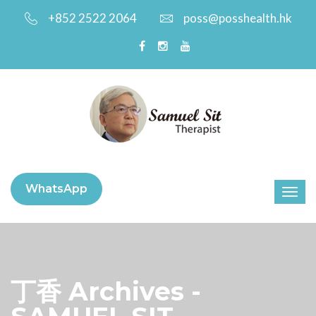
+852 2522 2064
poss@posshealth.hk
WhatsApp
丁香 Archives -