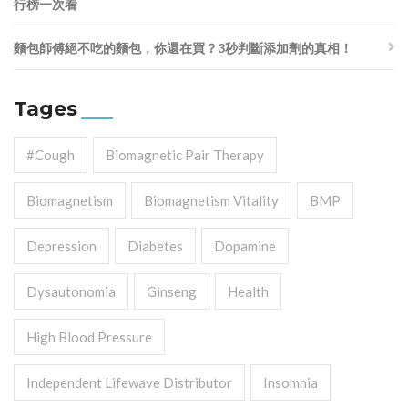
行榜一次看
麵包師傅絕不吃的麵包，你還在買？3秒判斷添加劑的真相！
Tages
#cough
Biomagnetic Pair Therapy
Biomagnetism
Biomagnetism Vitality
BMP
Depression
Diabetes
Dopamine
Dysautonomia
Ginseng
Health
High Blood Pressure
Independent Lifewave Distributor
Insomnia