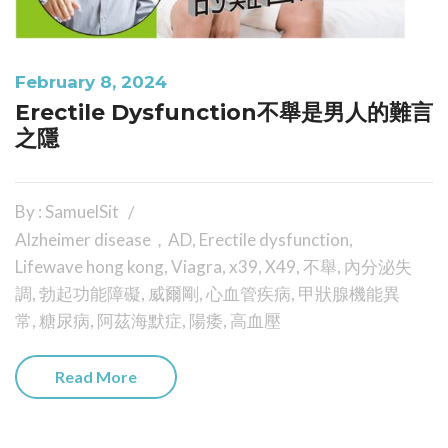
February 8, 2024
Erectile Dysfunction不舉是男人的難言
之隱
By : SamuelSit
Alzheimer disease，AD
,
Erectile dysfunction
,
Lifewave hong kong
,
Viagra
,
x39
,
X49
,
不舉
,
內分泌失
調
,
勃起功能障礙
,
威爾剛
,
心血管疾病
,
甲狀腺機能異
常
,
糖尿病
,
阿茲海默症
,
陽痿
,
高血壓
Read More