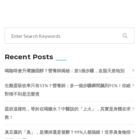
Recent Posts
喝咖啡會升壞膽固醇？營養師揭秘：差1個步驟，血脂天差地別
生雞蛋吸收率只有51%？營養師：多一個步驟瞬間飆到91%！你絕
對猜不到是怎麼煮
荔枝這樣吃，等於在喝糖水？中醫說的「上火」，其實是身體在求
救！
臭豆腐的「臭」，是壞掉還是發酵？99%人都搞錯！世界臭食物排