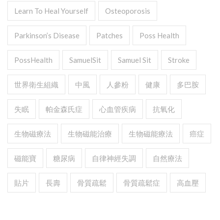
Learn To Heal Yourself
Osteoporosis
Parkinson’s Disease
Patches
Poss Health
PossHealth
SamuelSit
Samuel Sit
Stroke
世界衛生組織
中風
人參粉
健康
多巴胺
失眠
帕金森氏症
心血管疾病
抗氧化
生物磁療法
生物磁能治療
生物磁能療法
癌症
磁能寶
糖尿病
自律神經失調
自然療法
貼片
長壽
骨質疏鬆
骨質疏鬆症
高血壓