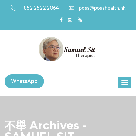
+852 2522 2064
poss@posshealth.hk
WhatsApp
不舉 Archives -