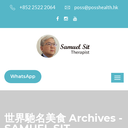
+852 2522 2064
poss@posshealth.hk
WhatsApp
世界馳名美食 Archives -