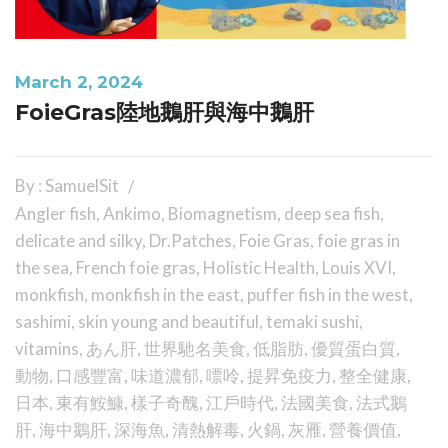
March 2, 2024
FoieGras陸地鵝肝與海中鵝肝
By : SamuelSit
Angler fish
,
Ankimo
,
Biomagnetism
,
deep sea fish
,
delicate and silky
,
Dr.Patches
,
Foie Gras
,
foie gras in
the sea
,
French foie gras
,
Holistic Health
,
Louis XVI
,
monkfish
,
monkfish in the east
,
puffer fish in the west
,
sashimi
,
skin young and beautiful
,
temaki sushi
,
vitamins
,
あん肝
,
世界馳名美食
,
低脂肪
,
優質蛋白質
,
動物
,
口感豐富
,
味道濃郁
,
嘌呤
,
提昇免疫力
,
整全健康
,
日本
,
東有鮟鱇
,
樣子奇醜
,
江戶時代
,
法國美食
,
法式鵝
肝
,
海中鵝肝
,
深海魚
,
清熱解毒
,
火鍋
,
灰雁
,
營養價值
,