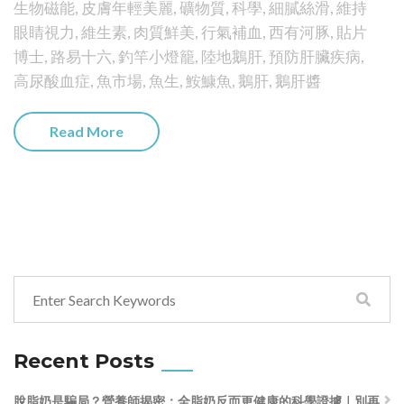
生物磁能
,
皮膚年輕美麗
,
礦物質
,
科學
,
細膩絲滑
,
維持
眼睛視力
,
維生素
,
肉質鮮美
,
行氣補血
,
西有河豚
,
貼片
博士
,
路易十六
,
釣竿小燈籠
,
陸地鵝肝
,
預防肝臟疾病
,
高尿酸血症
,
魚市場
,
魚生
,
鮟鱇魚
,
鵝肝
,
鵝肝醬
Read More
Recent Posts
脫脂奶是騙局？營養師揭密：全脂奶反而更健康的科學證據｜別再