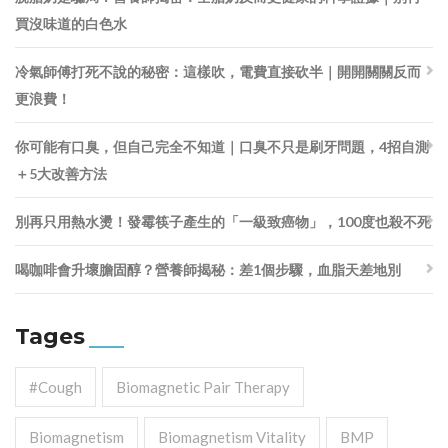
買沒味道的白色水
冷氣師傅打死不說的秘密：這樣吹，電費直接砍半｜開開關關反而
更浪費！
你可能有口臭，但自己完全不知道｜口臭不只是刷牙問題，4招自測
＋5大改善方法
別再只用熱水燙！發霉筷子產生的「一級致癌物」，100度也殺不死
喝咖啡會升壞膽固醇？營養師揭秘：差1個步驟，血脂天差地別
Tages
#cough
Biomagnetic Pair Therapy
Biomagnetism
Biomagnetism Vitality
BMP