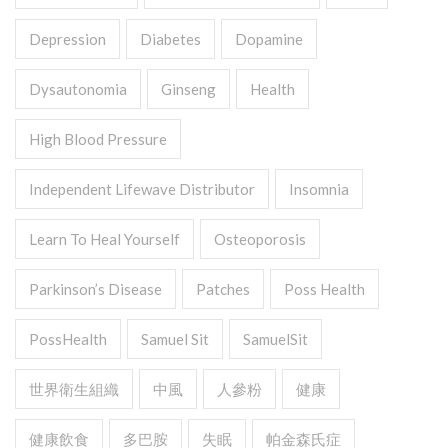
Depression
Diabetes
Dopamine
Dysautonomia
Ginseng
Health
High Blood Pressure
Independent Lifewave Distributor
Insomnia
Learn To Heal Yourself
Osteoporosis
Parkinson’s Disease
Patches
Poss Health
PossHealth
Samuel Sit
SamuelSit
世界衛生組織
中風
人參粉
健康
健康飲食
多巴胺
失眠
帕金森氏症