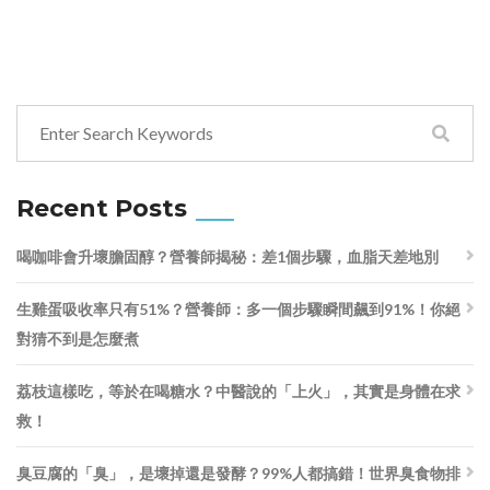
Recent Posts
喝咖啡會升壞膽固醇？營養師揭秘：差1個步驟，血脂天差地別
生雞蛋吸收率只有51%？營養師：多一個步驟瞬間飆到91%！你絕
對猜不到是怎麼煮
荔枝這樣吃，等於在喝糖水？中醫說的「上火」，其實是身體在求
救！
臭豆腐的「臭」，是壞掉還是發酵？99%人都搞錯！世界臭食物排