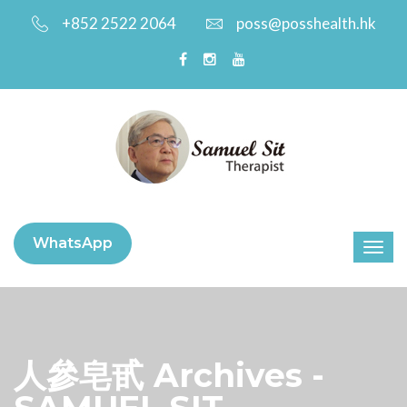
+852 2522 2064
poss@posshealth.hk
WhatsApp
人參皂甙 Archives -