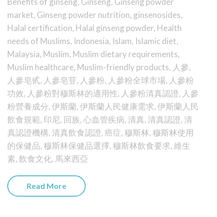
Benefits of ginseng
,
Ginseng
,
Ginseng powder
market
,
Ginseng powder nutrition
,
ginsenosides
,
Halal certification
,
Halal ginseng powder
,
Health
needs of Muslims
,
Indonesia
,
Islam
,
Islamic diet
,
Malaysia
,
Muslim
,
Muslim dietary requirements
,
Muslim healthcare
,
Muslim-friendly products
,
人參
,
人參皂甙
,
人參皂苷
,
人參粉
,
人參粉全球市場
,
人參粉
功效
,
人參粉對穆斯林的適用性
,
人參粉清真認證
,
人參
粉營養成分
,
伊斯蘭
,
伊斯蘭人民健康需求
,
伊斯蘭人民
飲食規範
,
印尼
,
回族
,
心血管疾病
,
清真
,
清真認證
,
清
真認證機構
,
清真飲食認證
,
癌症
,
穆斯林
,
穆斯林使用
的保健品
,
穆斯林保健品選擇
,
穆斯林飲食要求
,
維生
素
,
飲食文化
,
馬來西亞
Read More