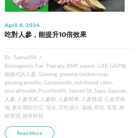
April 8, 2024
吃對人參，能提升10倍效果
By : SamuelSit
Biomagnetic Pair Therapy
,
BMP
,
cancer
,
GAP
,
GAP種
植模式的人參
,
Ginseng
,
ginseng chicken soup
,
ginseng powder
,
Ginsenoside
,
nutritional value
,
overall health
,
Poss Health
,
Samuel Sit
,
Sapo
,
Saponin
,
人參
,
人參皂甙
,
人參粉
,
人參精華
,
人參雞湯
,
心血管疾
病
,
更年期綜合症
,
泡沫
,
活性成分
,
滋補
,
癌症
,
皂苷
,
神
經衰弱
,
納米科技
Read More