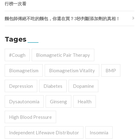
行榜一次看
麵包師傅絕不吃的麵包，你還在買？3秒判斷添加劑的真相！
Tages
#cough
Biomagnetic Pair Therapy
Biomagnetism
Biomagnetism Vitality
BMP
Depression
Diabetes
Dopamine
Dysautonomia
Ginseng
Health
High Blood Pressure
Independent Lifewave Distributor
Insomnia