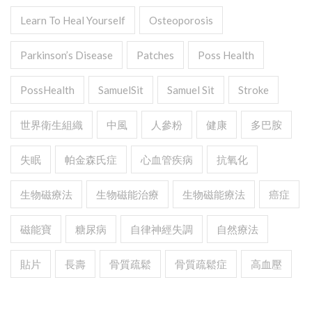
Learn To Heal Yourself
Osteoporosis
Parkinson’s Disease
Patches
Poss Health
PossHealth
SamuelSit
Samuel Sit
Stroke
世界衛生組織
中風
人參粉
健康
多巴胺
失眠
帕金森氏症
心血管疾病
抗氧化
生物磁療法
生物磁能治療
生物磁能療法
癌症
磁能寶
糖尿病
自律神經失調
自然療法
貼片
長壽
骨質疏鬆
骨質疏鬆症
高血壓