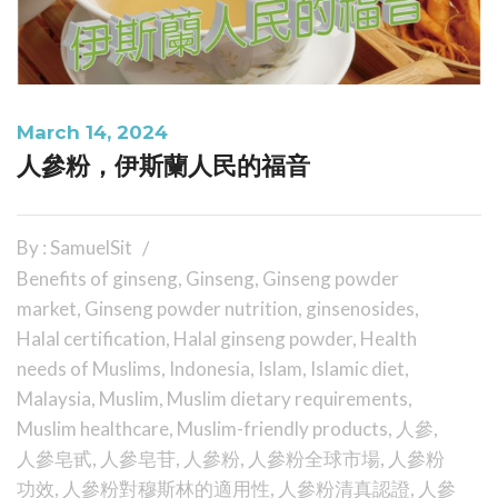
March 14, 2024
人參粉，伊斯蘭人民的福音
By : SamuelSit
Benefits of ginseng
,
Ginseng
,
Ginseng powder
market
,
Ginseng powder nutrition
,
ginsenosides
,
Halal certification
,
Halal ginseng powder
,
Health
needs of Muslims
,
Indonesia
,
Islam
,
Islamic diet
,
Malaysia
,
Muslim
,
Muslim dietary requirements
,
Muslim healthcare
,
Muslim-friendly products
,
人參
,
人參皂甙
,
人參皂苷
,
人參粉
,
人參粉全球市場
,
人參粉
功效
,
人參粉對穆斯林的適用性
,
人參粉清真認證
,
人參