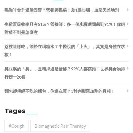
喝咖啡會升壞膽固醇？營養師揭秘：差1個步驟，血脂天差地別
生雞蛋吸收率只有51%？營養師：多一個步驟瞬間飆到91%！你絕
對猜不到是怎麼煮
荔枝這樣吃，等於在喝糖水？中醫說的「上火」，其實是身體在求
救！
臭豆腐的「臭」，是壞掉還是發酵？99%人都搞錯！世界臭食物排
行榜一次看
麵包師傅絕不吃的麵包，你還在買？3秒判斷添加劑的真相！
Tages
#cough
Biomagnetic Pair Therapy