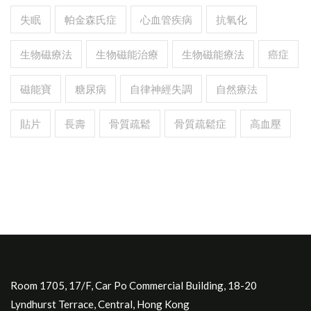
失眠
帕金森氏症
心血管疾病
抗氧化
生物磁療法
生物磁能治療
生物磁能療法
癌症
磁能寶
糖尿病
自律神經失調
自然療法
貼片
長壽
骨質疏鬆
骨質疏鬆症
高血壓
Room 1705, 17/F, Car Po Commercial Building, 18-20
Lyndhurst Terrace, Central, Hong Kong