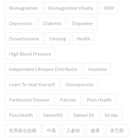
Biomagnetism
Biomagnetism Vitality
BMP
Depression
Diabetes
Dopamine
Dysautonomia
Ginseng
Health
High Blood Pressure
Independent Lifewave Distributor
Insomnia
Learn To Heal Yourself
Osteoporosis
Parkinson’s Disease
Patches
Poss Health
PossHealth
SamuelSit
Samuel Sit
Stroke
世界衛生組織
中風
人參粉
健康
多巴胺