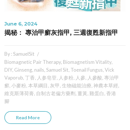
June 6, 2024
揭秘： 專治甲癬灰指甲, 三週復甦新指甲
By : SamuelSit
Biomagnetic Pair Therapy
,
Biomagnetism Vitality
,
DIY
,
Ginseng
,
nails
,
Samuel Sit
,
Toenail Fungus
,
Vick
Vaporub
,
丁香
,
人参皂苷
,
人参粉
,
人參
,
人參酸
,
專治甲
癬
,
小麥粉
,
本草綱目
,
灰甲
,
生物磁能治療
,
神農本草經
,
維克斯薄荷膏
,
自制古老偏方藥劑
,
薑黃
,
雞蛋白
,
香港
腳
Read More