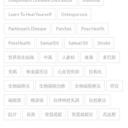
Independent Lifewave Distributor
Insomnia
Learn To Heal Yourself
Osteoporosis
Parkinson’s Disease
Patches
Poss Health
PossHealth
SamuelSit
Samuel Sit
Stroke
世界衛生組織
中風
人參粉
健康
多巴胺
失眠
帕金森氏症
心血管疾病
抗氧化
生物磁療法
生物磁能治療
生物磁能療法
癌症
磁能寶
糖尿病
自律神經失調
自然療法
貼片
長壽
骨質疏鬆
骨質疏鬆症
高血壓