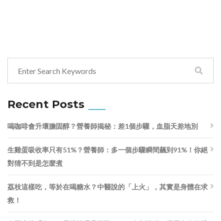
Recent Posts
喝咖啡會升壞膽固醇？營養師揭秘：差1個步驟，血脂天差地別
生雞蛋吸收率只有51%？營養師：多一個步驟瞬間飆到91%！你絕
對猜不到是怎麼煮
荔枝這樣吃，等於在喝糖水？中醫說的「上火」，其實是身體在求
救！