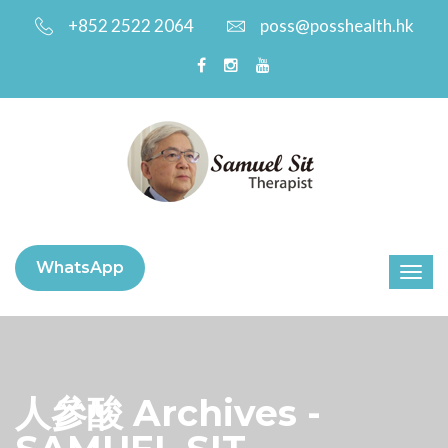
+852 2522 2064
poss@posshealth.hk
WhatsApp
人參酸 Archives -