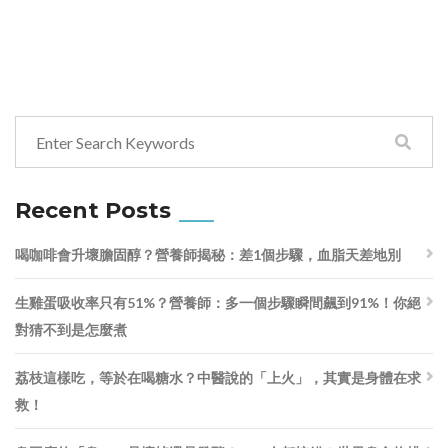
Recent Posts
喝咖啡會升壞膽固醇？營養師揭秘：差1個步驟，血脂天差地別
生雞蛋吸收率只有51%？營養師：多一個步驟瞬間飆到91%！你絕
對猜不到是怎麼煮
荔枝這樣吃，等於在喝糖水？中醫說的「上火」，其實是身體在求
救！