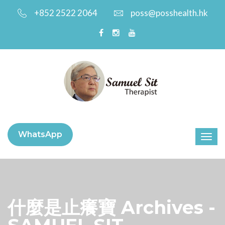
+852 2522 2064
poss@posshealth.hk
WhatsApp
什麼是止癢寶 Archives -