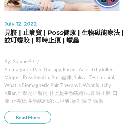
July 12, 2022
見證 | 止癢寶 | Poss健康 | 生物磁能療法 |
蚊叮蠓咬 | 即時止痕 | 蠓蟲
By : SamuelSit
Biomagnetic Pair Therapy
,
Formic Acid
,
itchy killer
,
Midges
,
Poss Health
,
Poss健康
,
Saliva
,
Testimonial
,
What is Biomagnetic Pair Therapy?
,
What is Itchy
Killer
,
什麼是止癢寶
,
什麼是生物磁療法
,
即時止痕
,
口
液
,
止癢寶
,
生物磁能療法
,
甲酸
,
蚊叮蠓咬
,
蠓蟲
Read More