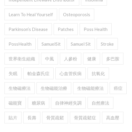
Learn To Heal Yourself
Osteoporosis
Parkinson’s Disease
Patches
Poss Health
PossHealth
SamuelSit
Samuel Sit
Stroke
世界衛生組織
中風
人參粉
健康
多巴胺
失眠
帕金森氏症
心血管疾病
抗氧化
生物磁療法
生物磁能治療
生物磁能療法
癌症
磁能寶
糖尿病
自律神經失調
自然療法
貼片
長壽
骨質疏鬆
骨質疏鬆症
高血壓