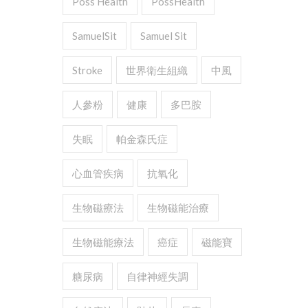
Poss Health
PossHealth
SamuelSit
Samuel Sit
Stroke
世界衛生組織
中風
人參粉
健康
多巴胺
失眠
帕金森氏症
心血管疾病
抗氧化
生物磁療法
生物磁能治療
生物磁能療法
癌症
磁能寶
糖尿病
自律神經失調