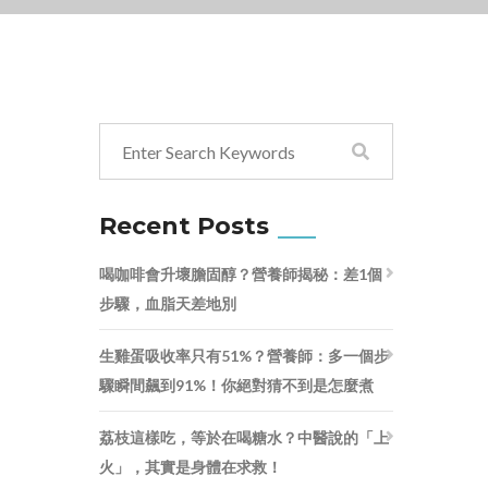
Recent Posts
喝咖啡會升壞膽固醇？營養師揭秘：差1個
步驟，血脂天差地別
生雞蛋吸收率只有51%？營養師：多一個步
驟瞬間飆到91%！你絕對猜不到是怎麼煮
荔枝這樣吃，等於在喝糖水？中醫說的「上
火」，其實是身體在求救！