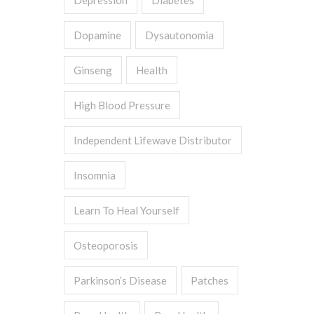
Depression
Diabetes
Dopamine
Dysautonomia
Ginseng
Health
High Blood Pressure
Independent Lifewave Distributor
Insomnia
Learn To Heal Yourself
Osteoporosis
Parkinson’s Disease
Patches