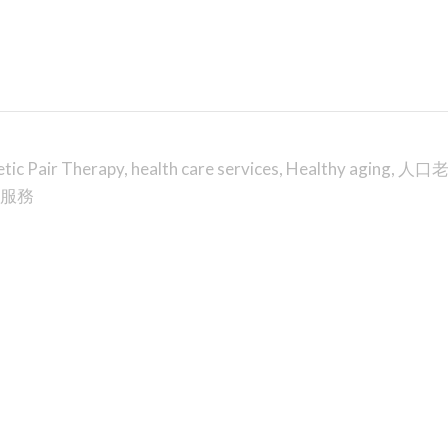
tic Pair Therapy
,
health care services
,
Healthy aging
,
人口
服務