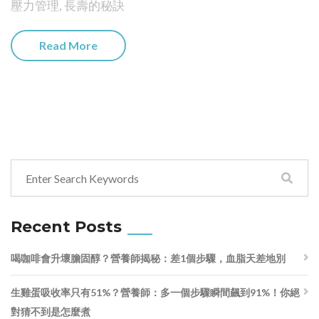
壓力管理
,
長壽的秘訣
Read More
Recent Posts
喝咖啡會升壞膽固醇？營養師揭秘：差1個步驟，血脂天差地別
生雞蛋吸收率只有51%？營養師：多一個步驟瞬間飆到91%！你絕
對猜不到是怎麼煮