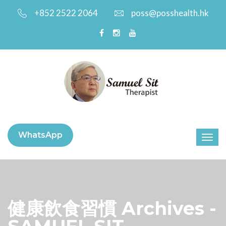
+852 2522 2064
poss@posshealth.hk
WhatsApp
健康飲食習慣 Archives -