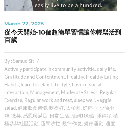
March 22, 2025
從今天開始-10個超簡單習慣讓你輕鬆活到
百歲
By : SamuelSit
Actively participate in community activitie
,
daily life
,
Gratitude and Contentment
,
Healthy
,
Healthy Eating
Habits
,
learn to relax
,
Lifestyle
,
Love of social
interaction
,
Management
,
Moderate Stress
,
Regular
Exercise
,
Regular work and rest
,
sleep well
,
veggie
salad
,
健康飲食習慣
,
吃得好
,
太極拳
,
好奇心
,
少油少
鹽
,
微笑
,
感恩與滿足
,
日常生活
,
活到100歲
,
睡得好
,
積
極參與社區活動
,
蔬果沙拉
,
規律作息
,
規律運動
,
適度