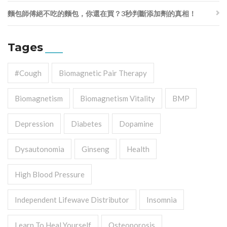
麵包師傅絕不吃的麵包，你還在買？3秒判斷添加劑的真相！
Tages
#cough
Biomagnetic Pair Therapy
Biomagnetism
Biomagnetism Vitality
BMP
Depression
Diabetes
Dopamine
Dysautonomia
Ginseng
Health
High Blood Pressure
Independent Lifewave Distributor
Insomnia
Learn To Heal Yourself
Osteoporosis