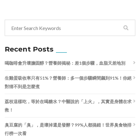
Recent Posts
喝咖啡會升壞膽固醇？營養師揭秘：差1個步驟，血脂天差地別
生雞蛋吸收率只有51%？營養師：多一個步驟瞬間飆到91%！你絕
對猜不到是怎麼煮
荔枝這樣吃，等於在喝糖水？中醫說的「上火」，其實是身體在求
救！
臭豆腐的「臭」，是壞掉還是發酵？99%人都搞錯！世界臭食物排
行榜一次看