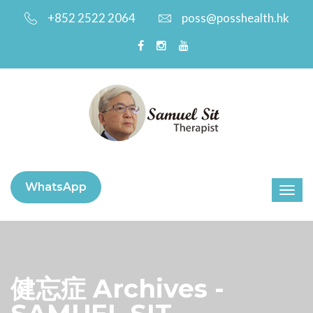
+852 2522 2064
poss@posshealth.hk
WhatsApp
健忘症 Archives -