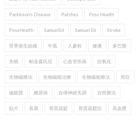
Parkinson’s Disease
Patches
Poss Health
PossHealth
SamuelSit
Samuel Sit
Stroke
世界衛生組織
中風
人參粉
健康
多巴胺
失眠
帕金森氏症
心血管疾病
抗氧化
生物磁療法
生物磁能治療
生物磁能療法
癌症
磁能寶
糖尿病
自律神經失調
自然療法
貼片
長壽
骨質疏鬆
骨質疏鬆症
高血壓