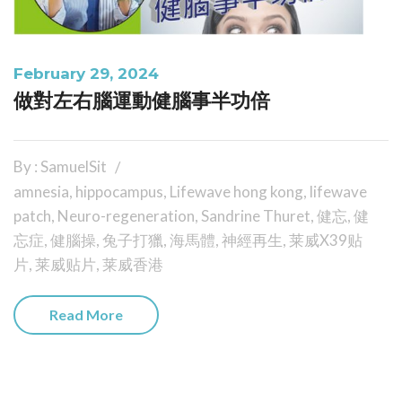
February 29, 2024
做對左右腦運動健腦事半功倍
By : SamuelSit
amnesia
,
hippocampus
,
Lifewave hong kong
,
lifewave
patch
,
Neuro-regeneration
,
Sandrine Thuret
,
健忘
,
健
忘症
,
健腦操
,
兔子打獵
,
海馬體
,
神經再生
,
莱威X39贴
片
,
莱威贴片
,
莱威香港
Read More