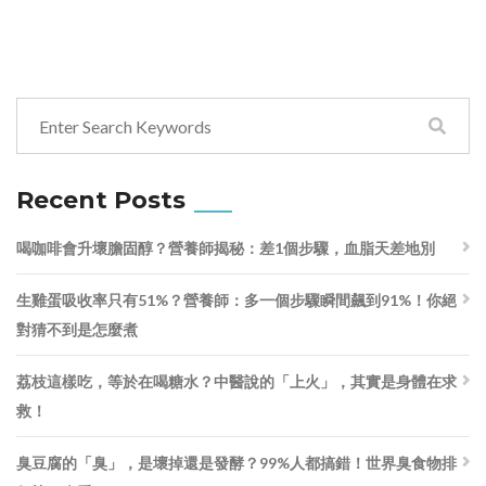
Recent Posts
喝咖啡會升壞膽固醇？營養師揭秘：差1個步驟，血脂天差地別
生雞蛋吸收率只有51%？營養師：多一個步驟瞬間飆到91%！你絕
對猜不到是怎麼煮
荔枝這樣吃，等於在喝糖水？中醫說的「上火」，其實是身體在求
救！
臭豆腐的「臭」，是壞掉還是發酵？99%人都搞錯！世界臭食物排