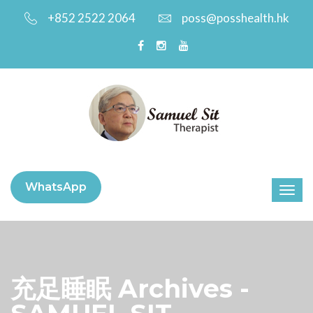
+852 2522 2064
poss@posshealth.hk
WhatsApp
充足睡眠 Archives -