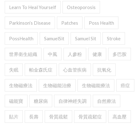
Learn To Heal Yourself
Osteoporosis
Parkinson’s Disease
Patches
Poss Health
PossHealth
SamuelSit
Samuel Sit
Stroke
世界衛生組織
中風
人參粉
健康
多巴胺
失眠
帕金森氏症
心血管疾病
抗氧化
生物磁療法
生物磁能治療
生物磁能療法
癌症
磁能寶
糖尿病
自律神經失調
自然療法
貼片
長壽
骨質疏鬆
骨質疏鬆症
高血壓