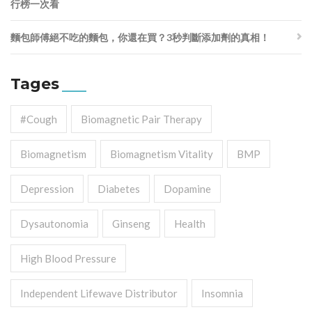
行榜一次看
麵包師傅絕不吃的麵包，你還在買？3秒判斷添加劑的真相！
Tages
#cough
Biomagnetic Pair Therapy
Biomagnetism
Biomagnetism Vitality
BMP
Depression
Diabetes
Dopamine
Dysautonomia
Ginseng
Health
High Blood Pressure
Independent Lifewave Distributor
Insomnia