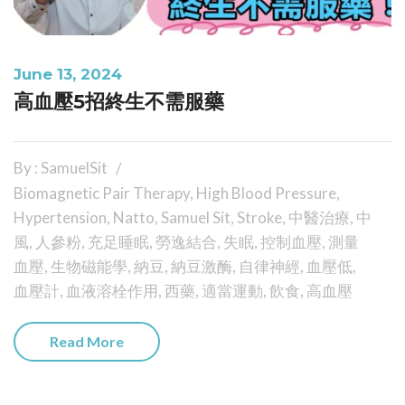
June 13, 2024
高血壓5招終生不需服藥
By : SamuelSit
Biomagnetic Pair Therapy
,
High Blood Pressure
,
Hypertension
,
Natto
,
Samuel Sit
,
Stroke
,
中醫治療
,
中
風
,
人參粉
,
充足睡眠
,
勞逸結合
,
失眠
,
控制血壓
,
測量
血壓
,
生物磁能學
,
納豆
,
納豆激酶
,
自律神經
,
血壓低
,
血壓計
,
血液溶栓作用
,
西藥
,
適當運動
,
飲食
,
高血壓
Read More