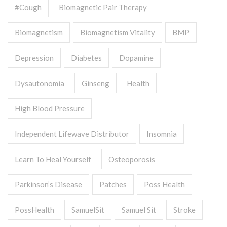
#cough
Biomagnetic Pair Therapy
Biomagnetism
Biomagnetism Vitality
BMP
Depression
Diabetes
Dopamine
Dysautonomia
Ginseng
Health
High Blood Pressure
Independent Lifewave Distributor
Insomnia
Learn To Heal Yourself
Osteoporosis
Parkinson’s Disease
Patches
Poss Health
PossHealth
SamuelSit
Samuel Sit
Stroke