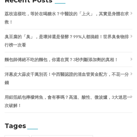
Recent Posts
荔枝這樣吃，等於在喝糖水？中醫說的「上火」，其實是身體在求
救！
臭豆腐的「臭」，是壞掉還是發酵？99%人都搞錯！世界臭食物排
行榜一次看
麵包師傅絕不吃的麵包，你還在買？3秒判斷添加劑的真相！
洋蔥皮大蒜皮千萬別丟！中西醫認證的清血管黃金配方，不花一分
錢
用鋁箔紙包檸檬烤魚，會有事嗎？高溫、酸性、微波爐，3大迷思一
次破解！
Tages