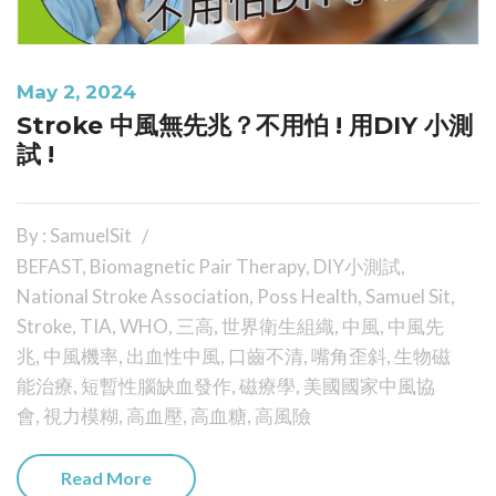
May 2, 2024
Stroke 中風無先兆？不用怕 ! 用DIY 小測
試 !
By : SamuelSit
BEFAST
,
Biomagnetic Pair Therapy
,
DIY小測試
,
National Stroke Association
,
Poss Health
,
Samuel Sit
,
Stroke
,
TIA
,
WHO
,
三高
,
世界衛生組織
,
中風
,
中風先
兆
,
中風機率
,
出血性中風
,
口齒不清
,
嘴角歪斜
,
生物磁
能治療
,
短暫性腦缺血發作
,
磁療學
,
美國國家中風協
會
,
視力模糊
,
高血壓
,
高血糖
,
高風險
Read More