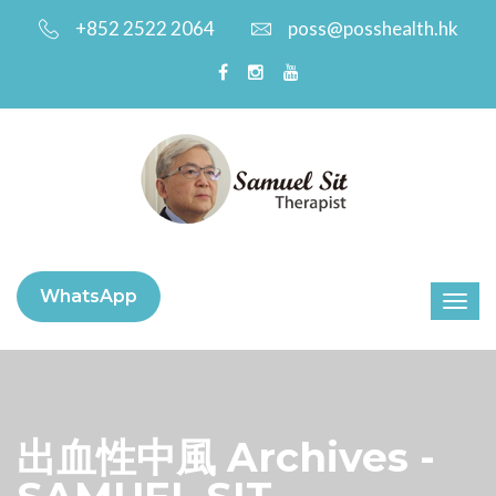
+852 2522 2064
poss@posshealth.hk
WhatsApp
出血性中風 Archives -