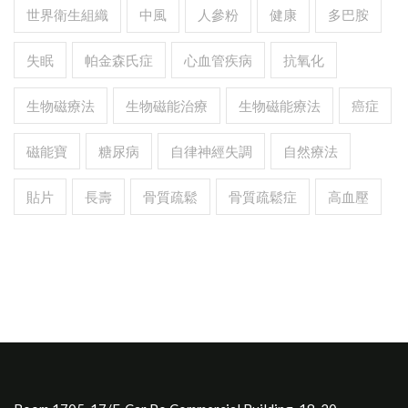
世界衛生組織
中風
人參粉
健康
多巴胺
失眠
帕金森氏症
心血管疾病
抗氧化
生物磁療法
生物磁能治療
生物磁能療法
癌症
磁能寶
糖尿病
自律神經失調
自然療法
貼片
長壽
骨質疏鬆
骨質疏鬆症
高血壓