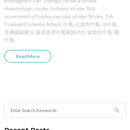
Biomagnetic Pair Therapy
,
cerebral stroke
,
Hemorrhagic stroke
,
Ischemic stroke
,
Risk
assessment of fundus vascular stroke
,
Stroke
,
TIA
,
Transient Ischemic Attack
,
中風
,
出血性中風
,
小中風
,
生物磁能療法
,
眼底血管中風風險評估
,
缺血性中風
,
腦
中風
Read More