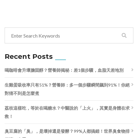
Recent Posts
喝咖啡會升壞膽固醇？營養師揭秘：差1個步驟，血脂天差地別
生雞蛋吸收率只有51%？營養師：多一個步驟瞬間飆到91%！你絕
對猜不到是怎麼煮
荔枝這樣吃，等於在喝糖水？中醫說的「上火」，其實是身體在求
救！
臭豆腐的「臭」，是壞掉還是發酵？99%人都搞錯！世界臭食物排