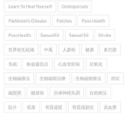
Learn To Heal Yourself
Osteoporosis
Parkinson’s Disease
Patches
Poss Health
PossHealth
SamuelSit
Samuel Sit
Stroke
世界衛生組織
中風
人參粉
健康
多巴胺
失眠
帕金森氏症
心血管疾病
抗氧化
生物磁療法
生物磁能治療
生物磁能療法
癌症
磁能寶
糖尿病
自律神經失調
自然療法
貼片
長壽
骨質疏鬆
骨質疏鬆症
高血壓