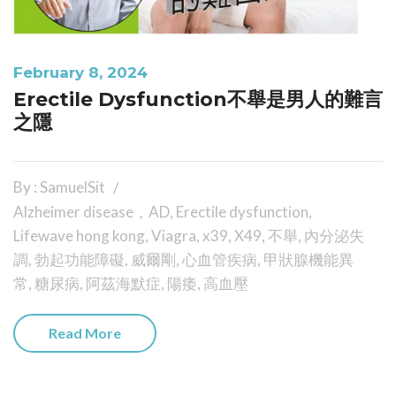
February 8, 2024
Erectile Dysfunction不舉是男人的難言
之隱
By : SamuelSit
Alzheimer disease，AD
,
Erectile dysfunction
,
Lifewave hong kong
,
Viagra
,
x39
,
X49
,
不舉
,
內分泌失
調
,
勃起功能障礙
,
威爾剛
,
心血管疾病
,
甲狀腺機能異
常
,
糖尿病
,
阿茲海默症
,
陽痿
,
高血壓
Read More