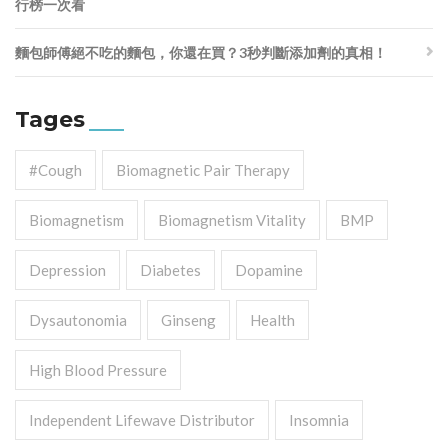
行榜一次看
麵包師傅絕不吃的麵包，你還在買？3秒判斷添加劑的真相！
Tages
#cough
Biomagnetic Pair Therapy
Biomagnetism
Biomagnetism Vitality
BMP
Depression
Diabetes
Dopamine
Dysautonomia
Ginseng
Health
High Blood Pressure
Independent Lifewave Distributor
Insomnia