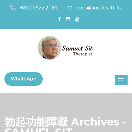
+852 2522 2064
poss@posshealth.hk
WhatsApp
勃起功能障礙 Archives -