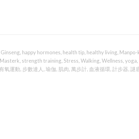
,
Ginseng
,
happy hormones
,
health tip
,
healthy living
,
Manpo-k
 Masterk
,
strength training
,
Stress
,
Walking
,
Wellness
,
yoga
,
有氧運動
,
步數達人
,
瑜伽
,
肌肉
,
萬步計
,
血液循環
,
計步器
,
謎