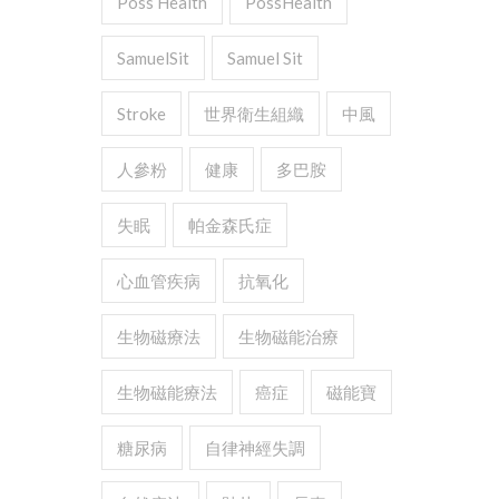
Poss Health
PossHealth
SamuelSit
Samuel Sit
Stroke
世界衛生組織
中風
人參粉
健康
多巴胺
失眠
帕金森氏症
心血管疾病
抗氧化
生物磁療法
生物磁能治療
生物磁能療法
癌症
磁能寶
糖尿病
自律神經失調