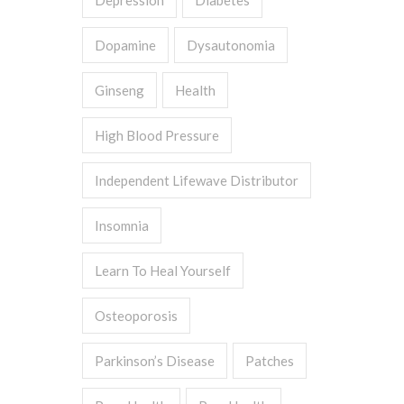
Depression
Diabetes
Dopamine
Dysautonomia
Ginseng
Health
High Blood Pressure
Independent Lifewave Distributor
Insomnia
Learn To Heal Yourself
Osteoporosis
Parkinson’s Disease
Patches