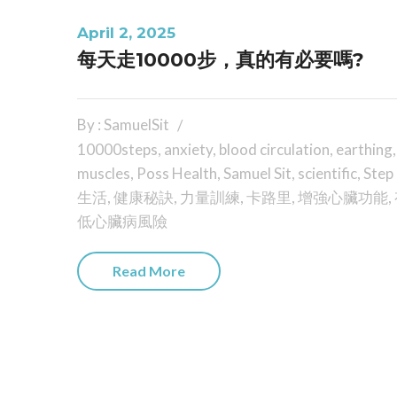
April 2, 2025
每天走10000步，真的有必要嗎?
By : SamuelSit
10000steps
,
anxiety
,
blood circulation
,
earthing
muscles
,
Poss Health
,
Samuel Sit
,
scientific
,
Step
生活
,
健康秘訣
,
力量訓練
,
卡路里
,
增強心臟功能
,
低心臟病風險
Read More