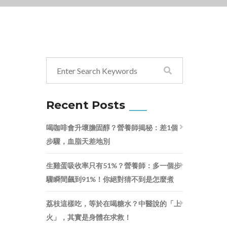
Recent Posts
喝咖啡會升壞膽固醇？營養師揭秘：差1個
步驟，血脂天差地別
生雞蛋吸收率只有51%？營養師：多一個步
驟瞬間飆到91%！你絕對猜不到是怎麼煮
荔枝這樣吃，等於在喝糖水？中醫說的「上
火」，其實是身體在求救！