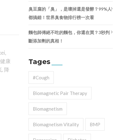
臭豆腐的「臭」，是壞掉還是發酵？99%人
都搞錯！世界臭食物排行榜一次看
麵包師傅絕不吃的麵包，你還在買？3秒判
斷添加劑的真相！
ei
,
Tages
健康
底
,
降
#cough
Biomagnetic Pair Therapy
Biomagnetism
Biomagnetism Vitality
BMP