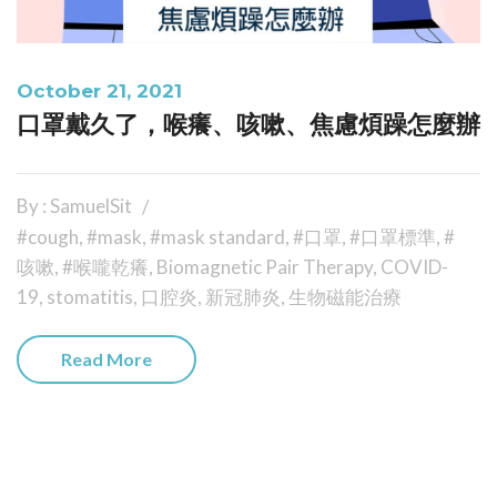
October 21, 2021
口罩戴久了，喉癢、咳嗽、焦慮煩躁怎麼辦
By : SamuelSit
#cough
,
#mask
,
#mask standard
,
#口罩
,
#口罩標準
,
#
咳嗽
,
#喉嚨乾癢
,
Biomagnetic Pair Therapy
,
COVID-
19
,
stomatitis
,
口腔炎
,
新冠肺炎
,
生物磁能治療
Read More