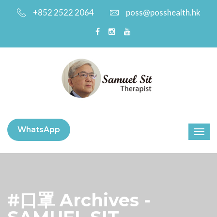
+852 2522 2064
poss@posshealth.hk
WhatsApp
#口罩 Archives -