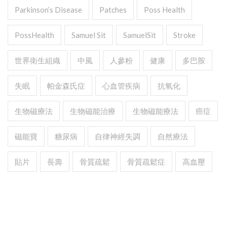
Parkinson’s Disease
Patches
Poss Health
PossHealth
Samuel Sit
SamuelSit
Stroke
世界衛生組織
中風
人參粉
健康
多巴胺
失眠
帕金森氏症
心血管疾病
抗氧化
生物磁療法
生物磁能治療
生物磁能療法
癌症
磁能寶
糖尿病
自律神經失調
自然療法
貼片
長壽
骨質疏鬆
骨質疏鬆症
高血壓