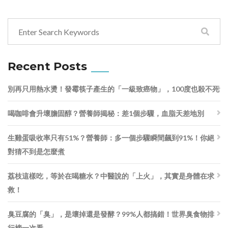
Recent Posts
別再只用熱水燙！發霉筷子產生的「一級致癌物」，100度也殺不死
喝咖啡會升壞膽固醇？營養師揭秘：差1個步驟，血脂天差地別
生雞蛋吸收率只有51%？營養師：多一個步驟瞬間飆到91%！你絕
對猜不到是怎麼煮
荔枝這樣吃，等於在喝糖水？中醫說的「上火」，其實是身體在求
救！
臭豆腐的「臭」，是壞掉還是發酵？99%人都搞錯！世界臭食物排
行榜一次看