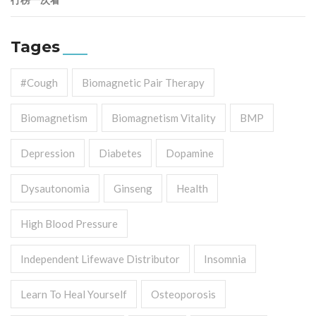
Tages
#cough
Biomagnetic Pair Therapy
Biomagnetism
Biomagnetism Vitality
BMP
Depression
Diabetes
Dopamine
Dysautonomia
Ginseng
Health
High Blood Pressure
Independent Lifewave Distributor
Insomnia
Learn To Heal Yourself
Osteoporosis