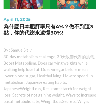
April 11, 2025
為什麼日本肥胖率只有4%？做不到這3
點，你的代謝永遠慢30%!
By : SamuelSit
30-day metabolism challenge
,
30天改善代謝的挑戰
,
Boost Metabolism
,
Does carrying weights while
walking help lose fat
,
Does vinegar before meals
lower blood sugar
,
HealthyLiving
,
How to speed up
metabolism
,
Japanese eating habits
,
JapaneseWeightLoss
,
Resistant starch for weight
loss
,
Secrets of not gaining weight
,
Ways to increase
basal metabolic rate
,
WeightLossSecrets
,
Why is