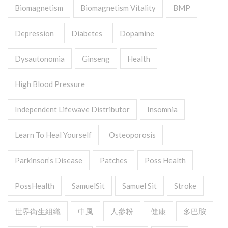
Biomagnetism
Biomagnetism Vitality
BMP
Depression
Diabetes
Dopamine
Dysautonomia
Ginseng
Health
High Blood Pressure
Independent Lifewave Distributor
Insomnia
Learn To Heal Yourself
Osteoporosis
Parkinson’s Disease
Patches
Poss Health
PossHealth
SamuelSit
Samuel Sit
Stroke
世界衛生組織
中風
人參粉
健康
多巴胺