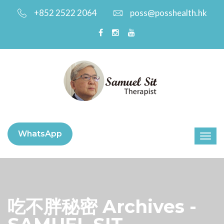
+852 2522 2064
poss@posshealth.hk
WhatsApp
吃不胖秘密 Archives -