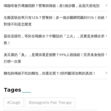
喝咖啡會升壞膽固醇？營養師揭秘：差1個步驟，血脂天差地別
生雞蛋吸收率只有51%？營養師：多一個步驟瞬間飆到91%！你絕
對猜不到是怎麼煮
荔枝這樣吃，等於在喝糖水？中醫說的「上火」，其實是身體在求
救！
臭豆腐的「臭」，是壞掉還是發酵？99%人都搞錯！世界臭食物排
行榜一次看
麵包師傅絕不吃的麵包，你還在買？3秒判斷添加劑的真相！
Tages
#cough
Biomagnetic Pair Therapy