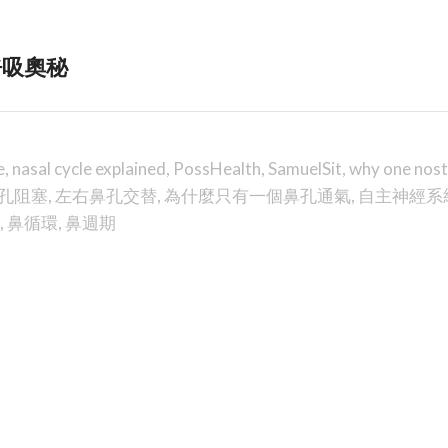
呼吸奧秘
e
,
nasal cycle explained
,
PossHealth
,
SamuelSit
,
why one nostr
孔阻塞
,
左右鼻孔交替
,
為什麼只有一個鼻孔通氣
,
自主神經系
,
鼻循環
,
鼻週期