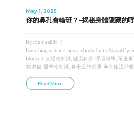
May 1, 2025
你的鼻孔會輪班？–揭秘身體隱藏的
By : SamuelSit
breathing science
,
human body facts
,
Nasal Cycl
blocked
,
人體冷知識
,
健康科普
,
呼吸科學
,
單邊鼻
體奧秘
,
醫學冷知識
,
鼻子工作原理
,
鼻孔輪流呼吸
Read More