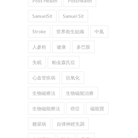
Poss Health
PossHealth
SamuelSit
Samuel Sit
Stroke
世界衛生組織
中風
人參粉
健康
多巴胺
失眠
帕金森氏症
心血管疾病
抗氧化
生物磁療法
生物磁能治療
生物磁能療法
癌症
磁能寶
糖尿病
自律神經失調