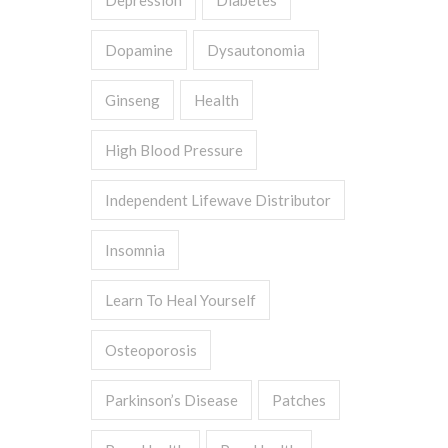
Depression
Diabetes
Dopamine
Dysautonomia
Ginseng
Health
High Blood Pressure
Independent Lifewave Distributor
Insomnia
Learn To Heal Yourself
Osteoporosis
Parkinson’s Disease
Patches