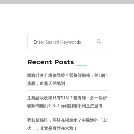
Recent Posts
喝咖啡會升壞膽固醇？營養師揭秘：差1個
步驟，血脂天差地別
生雞蛋吸收率只有51%？營養師：多一個步
驟瞬間飆到91%！你絕對猜不到是怎麼煮
荔枝這樣吃，等於在喝糖水？中醫說的「上
火」，其實是身體在求救！