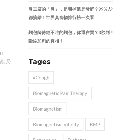
臭豆腐的「臭」，是壞掉還是發酵？99%人
都搞錯！世界臭食物排行榜一次看
麵包師傅絕不吃的麵包，你還在買？3秒判
斷添加劑的真相！
il
Tages
統
,
身
#cough
Biomagnetic Pair Therapy
Biomagnetism
Biomagnetism Vitality
BMP