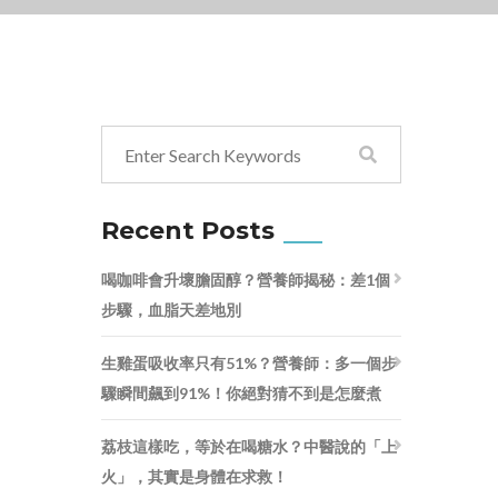
Recent Posts
喝咖啡會升壞膽固醇？營養師揭秘：差1個
步驟，血脂天差地別
生雞蛋吸收率只有51%？營養師：多一個步
驟瞬間飆到91%！你絕對猜不到是怎麼煮
荔枝這樣吃，等於在喝糖水？中醫說的「上
火」，其實是身體在求救！