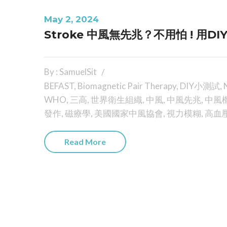
May 2, 2024
Stroke 中風無先兆？不用怕 ! 用DIY
By : SamuelSit
BEFAST
,
Biomagnetic Pair Therapy
,
DIY小測試
,
WHO
,
三高
,
世界衛生組織
,
中風
,
中風先兆
,
中風
發作
,
磁療學
,
美國國家中風協會
,
視力模糊
,
高血
Read More