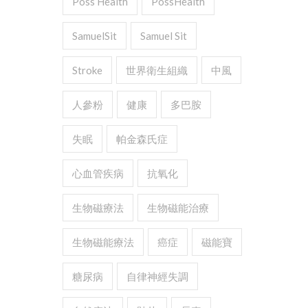
Poss Health
PossHealth
SamuelSit
Samuel Sit
Stroke
世界衛生組織
中風
人參粉
健康
多巴胺
失眠
帕金森氏症
心血管疾病
抗氧化
生物磁療法
生物磁能治療
生物磁能療法
癌症
磁能寶
糖尿病
自律神經失調