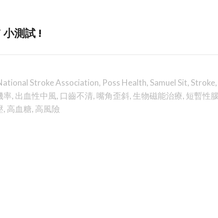
 小測試 !
National Stroke Association
,
Poss Health
,
Samuel Sit
,
Stroke
機率
,
出血性中風
,
口齒不清
,
嘴角歪斜
,
生物磁能治療
,
短暫性
壓
,
高血糖
,
高風險