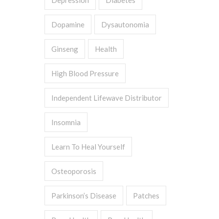
Depression
Diabetes
Dopamine
Dysautonomia
Ginseng
Health
High Blood Pressure
Independent Lifewave Distributor
Insomnia
Learn To Heal Yourself
Osteoporosis
Parkinson’s Disease
Patches