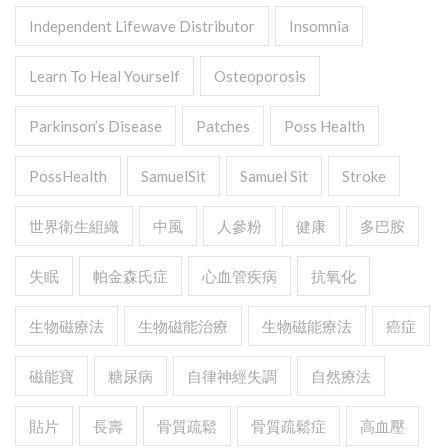
Independent Lifewave Distributor
Insomnia
Learn To Heal Yourself
Osteoporosis
Parkinson’s Disease
Patches
Poss Health
PossHealth
SamuelSit
Samuel Sit
Stroke
世界衛生組織
中風
人參粉
健康
多巴胺
失眠
帕金森氏症
心血管疾病
抗氧化
生物磁療法
生物磁能治療
生物磁能療法
癌症
磁能寶
糖尿病
自律神經失調
自然療法
貼片
長壽
骨質疏鬆
骨質疏鬆症
高血壓