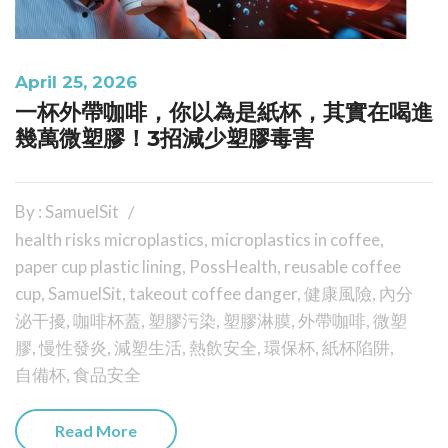
April 25, 2026
一杯外帶咖啡，你以為是紙杯，其實在喝進
幾萬微塑膠！3招減少塑膠毒害
By : SamuelSit
health risks microplastics
,
microplastics in coffee
,
paper cup plastic lining
,
PossHealth
,
reusable coffee
cup
,
SamuelSit
,
takeout coffee danger
,
健康風險
,
內分
泌干擾
,
咖啡杯蓋
,
塑膠污染
,
塑膠淋膜
,
外帶咖啡
,
微塑
膠
,
慢性發炎
,
減塑生活
,
熱飲安全
,
環保杯
,
紙杯陷阱
,
自備杯
,
食品安全
Read More