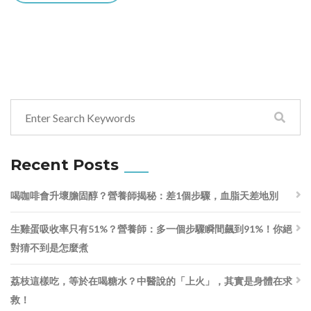
Recent Posts
喝咖啡會升壞膽固醇？營養師揭秘：差1個步驟，血脂天差地別
生雞蛋吸收率只有51%？營養師：多一個步驟瞬間飆到91%！你絕
對猜不到是怎麼煮
荔枝這樣吃，等於在喝糖水？中醫說的「上火」，其實是身體在求
救！