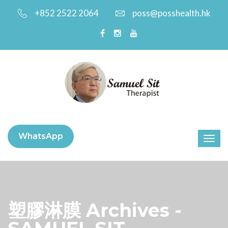
+852 2522 2064
poss@posshealth.hk
WhatsApp
塑膠淋膜 Archives -