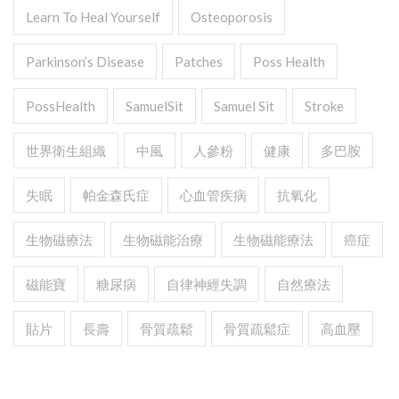
Learn To Heal Yourself
Osteoporosis
Parkinson’s Disease
Patches
Poss Health
PossHealth
SamuelSit
Samuel Sit
Stroke
世界衛生組織
中風
人參粉
健康
多巴胺
失眠
帕金森氏症
心血管疾病
抗氧化
生物磁療法
生物磁能治療
生物磁能療法
癌症
磁能寶
糖尿病
自律神經失調
自然療法
貼片
長壽
骨質疏鬆
骨質疏鬆症
高血壓