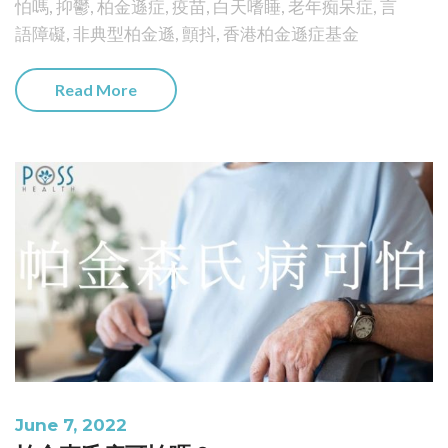
怕嗎
,
抑鬱
,
柏金遜症
,
疫苗
,
白天嗜睡
,
老年痴呆症
,
言
語障礙
,
非典型柏金遜
,
顫抖
,
香港柏金遜症基金
Read More
June 7, 2022