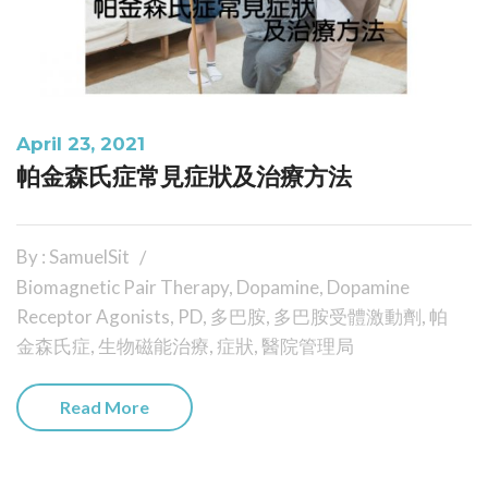
April 23, 2021
帕金森氏症常見症狀及治療方法
By : SamuelSit
Biomagnetic Pair Therapy
,
Dopamine
,
Dopamine
Receptor Agonists
,
PD
,
多巴胺
,
多巴胺受體激動劑
,
帕
金森氏症
,
生物磁能治療
,
症狀
,
醫院管理局
Read More