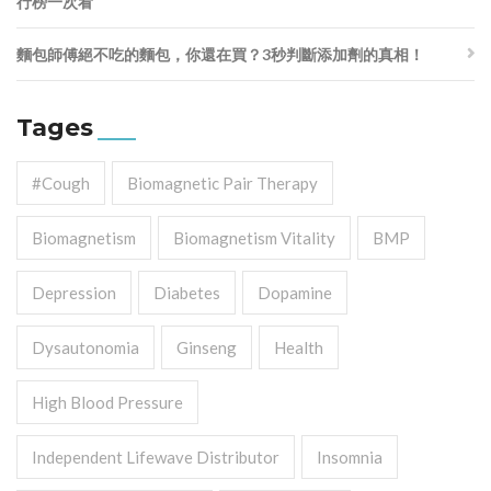
行榜一次看
麵包師傅絕不吃的麵包，你還在買？3秒判斷添加劑的真相！
Tages
#cough
Biomagnetic Pair Therapy
Biomagnetism
Biomagnetism Vitality
BMP
Depression
Diabetes
Dopamine
Dysautonomia
Ginseng
Health
High Blood Pressure
Independent Lifewave Distributor
Insomnia