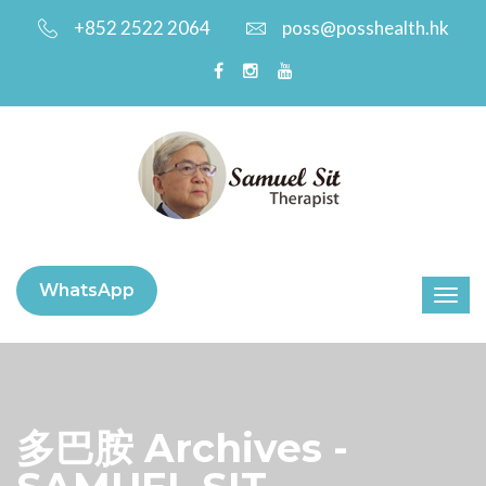
+852 2522 2064
poss@posshealth.hk
WhatsApp
多巴胺 Archives -