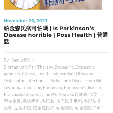
November 26, 2023
帕金森氏病可怕嗎 | Is Parkinson’s
Disease horrible | Poss Health | 普通
話
By : SamuelSit
Biomagnetic Pair Therapy
,
Dopamine
,
Dopamine
agonists
,
fitness
,
Health
,
Independent Lifewave
Distributor
,
infection
,
Is Parkinson’s Disease horrible
,
Levodopa
,
medicine
,
Parkinson
,
Parkinson’s disease
,
PD
,
vaccination
,
vaccine
,
Workout
,
x39
,
健康
,
傳染
,
典
型柏金遜
,
吞嚥困難
,
多巴胺
,
多巴胺作用劑
,
多巴胺激
動劑
,
左旋多巴
,
巴金森氏病
,
帕金森氏
,
帕金森氏病可