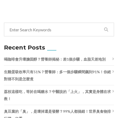
Recent Posts
喝咖啡會升壞膽固醇？營養師揭秘：差1個步驟，血脂天差地別
生雞蛋吸收率只有51%？營養師：多一個步驟瞬間飆到91%！你絕
對猜不到是怎麼煮
荔枝這樣吃，等於在喝糖水？中醫說的「上火」，其實是身體在求
救！
臭豆腐的「臭」，是壞掉還是發酵？99%人都搞錯！世界臭食物排