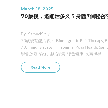
March 18, 2025
70歲後，還能活多久？身體7個秘密
By : SamuelSit
70歲後還能活多久
,
Biomagnetic Pair Therapy
,
B
70
,
immune system
,
insomnia
,
Poss Health
,
Samu
學會放鬆
,
瑜伽
,
睡眠品質
,
綠色健康
,
長壽指標
Read More