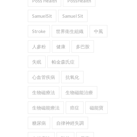
Poss Health
PossHealth
SamuelSit
Samuel Sit
Stroke
世界衛生組織
中風
人參粉
健康
多巴胺
失眠
帕金森氏症
心血管疾病
抗氧化
生物磁療法
生物磁能治療
生物磁能療法
癌症
磁能寶
糖尿病
自律神經失調