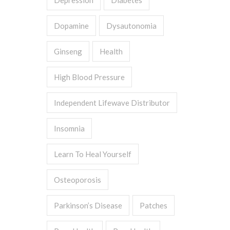
Depression
Diabetes
Dopamine
Dysautonomia
Ginseng
Health
High Blood Pressure
Independent Lifewave Distributor
Insomnia
Learn To Heal Yourself
Osteoporosis
Parkinson’s Disease
Patches