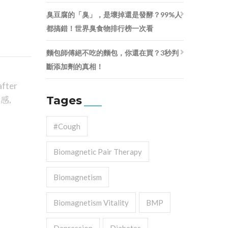
臭豆腐的「臭」，是壞掉還是發酵？99%人
都搞錯！世界臭食物排行榜一次看
麵包師傅絕不吃的麵包，你還在買？3秒判
斷添加劑的真相！
after
Tages
獨感
,
#cough
Biomagnetic Pair Therapy
Biomagnetism
Biomagnetism Vitality
BMP