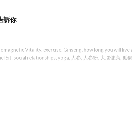
告訴你
iomagnetic Vitality
,
exercise
,
Ginseng
,
how long you will live 
el Sit
,
social relationships
,
yoga
,
人参
,
人参粉
,
大腦健康
,
孤