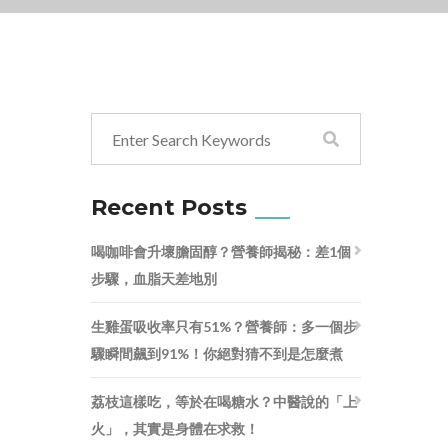
Recent Posts
喝咖啡會升壞膽固醇？營養師揭秘：差1個
步驟，血脂天差地別
生雞蛋吸收率只有51%？營養師：多一個步
驟瞬間飆到91%！你絕對猜不到是怎麼煮
荔枝這樣吃，等於在喝糖水？中醫說的「上
火」，其實是身體在求救！