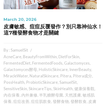
March 20, 2026
皮膚敏感、痘痘反覆發作？別只靠神仙水！
這7種發酵食物才是關鍵
By : SamuelSit
AcneCare
,
BeautyFromWithin
,
DietForSkin
,
FermentedDiet
,
FermentedFoods
,
Galactomyces
,
Galactomyces酵母
,
HolisticSkincare
,
InnerBeauty
,
MiracleWater
,
NaturalSkincare
,
Pitera
,
Pitera成分
,
PossHealth
,
ProbioticSkincare
,
SamuelSit
,
SensitiveSkin
,
SkincareTips
,
SkinHealth
,
健康保養觀
,
內在保養
,
內外兼修
,
半乳糖酵母菌
,
天然護膚
,
敏感肌
保養
,
痘痘改善
,
痘痘肌飲食
,
發酵食物
,
發酵飲食
,
皮膚