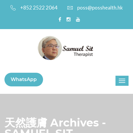
+852 2522 2064
poss@posshealth.hk
WhatsApp
天然護膚 Archives -