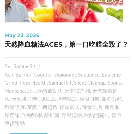
May 23, 2025
天然降血糖法ACES，第一口吃錯全毀了？
By : SamuelSit
Acid Barrier
,
Counter-espionage Sequence
,
Extreme
Grind
,
Poss Health
,
Samuel Sit
,
Silent Cleanup
,
Sports
Medicine
,
冰塊飲醋啟動法
,
反間諜序列
,
天然降血糖
法
,
天然降血糖法ACES
,
控糖秘訣
,
極限咀嚼
,
澱粉分解
,
科學證實
,
空腹血糖超標
,
糖尿病人
,
進食法則
,
進食順
序悖論
,
運動醫學
,
酸屏障
,
靜默清除
,
飲醋開關制
,
黃金
飯後運動