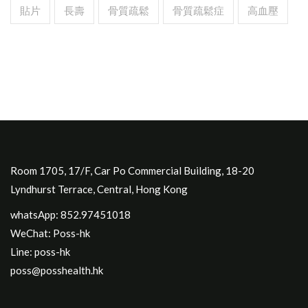
貼片
長壽
骨質疏鬆
骨質疏鬆症
高血壓
Room 1705, 17/F, Car Po Commercial Building, 18-20
Lyndhurst Terrace, Central, Hong Kong
whatsApp: 852.97451018
WeChat: Poss-hk
Line: poss-hk
poss@posshealth.hk