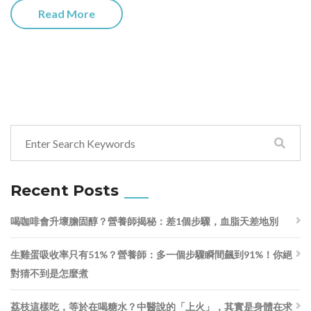
Read More
Recent Posts
喝咖啡會升壞膽固醇？營養師揭秘：差1個步驟，血脂天差地別
生雞蛋吸收率只有51%？營養師：多一個步驟瞬間飆到91%！你絕
對猜不到是怎麼煮
荔枝這樣吃，等於在喝糖水？中醫說的「上火」，其實是身體在求