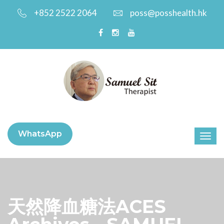
+852 2522 2064
poss@posshealth.hk
WhatsApp
天然降血糖法ACES